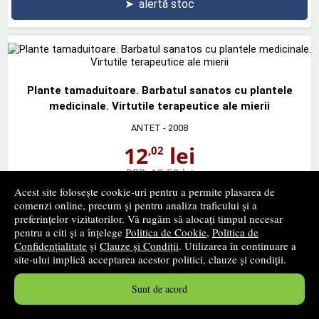
➤
alertă stoc
Plante tamaduitoare. Barbatul sanatos cu plantele
medicinale. Virtutile terapeutice ale mierii
ANTET
- 2008
12
lei
,02
PRP:
13,50 lei
stoc indisponibil
Acest site folosește cookie-uri pentru a permite plasarea de
comenzi online, precum și pentru analiza traficului și a
preferințelor vizitatorilor. Vă rugăm să alocați timpul necesar
➤
alertă stoc
pentru a citi și a înțelege
Politica de Cookie
,
Politica de
Confidențialitate
și
Clauze și Condiții
. Utilizarea în continuare a
site-ului implică acceptarea acestor politici, clauze și condiții.
Sunt de acord