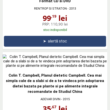
Format CD si DVD
RENTROP SI STRATON
- 2013
99
lei
,19
PRP:
110,90 lei
stoc indisponibil
➤
alertă stoc
Colin T. Campbell, Planul dietetic Campbell. Cea mai
simpla cale de a slabi si de a te vindeca prin adoptarea
dietei bazata pe plante si pe alimente integrale
recomandate de Studiul China
ADEVAR DIVIN
- 2015
35
lei
,67