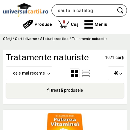
produse
0
Produse
Coș
Meniu
Cărţi
/
Carti diverse
/
Sfaturi practice
/
Tratamente naturiste
Tratamente naturiste
1071 cărți
cele mai recente
48
filtrează produsele