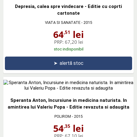
Depresia, calea spre vindecare - Editie cu coprti
cartonate
VIATA SI SANATATE
- 2015
64
lei
,51
PRP:
67,20 lei
stoc indisponibil
➤
alertă stoc
Speranta Anton, Incursiune in medicina naturista. In
amintirea lui Valeriu Popa - Editie revazuta si adaugita
POLIROM
- 2015
54
lei
,35
PRP:
67,10 lei