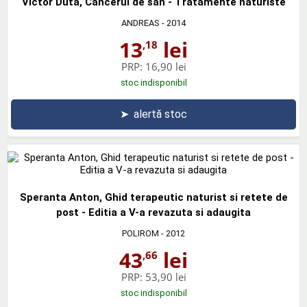
Victor Duta, Cancerul de san - Tratamente naturiste
ANDREAS
- 2014
13
lei
,18
PRP:
16,90 lei
stoc indisponibil
➤
alertă stoc
Speranta Anton, Ghid terapeutic naturist si retete de
post - Editia a V-a revazuta si adaugita
POLIROM
- 2012
43
lei
,66
PRP:
53,90 lei
stoc indisponibil