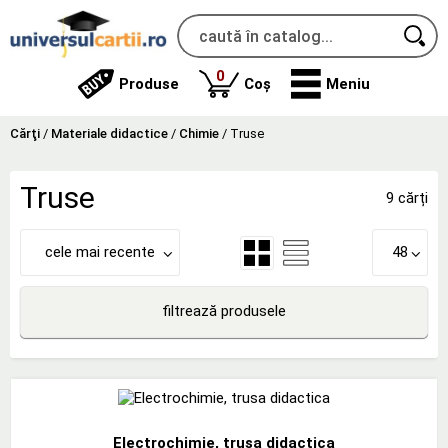
produse
0
Produse
Coș
Meniu
Cărţi
/
Materiale didactice
/
Chimie
/
Truse
Truse
9 cărți
cele mai recente
48
filtrează produsele
Electrochimie, trusa didactica