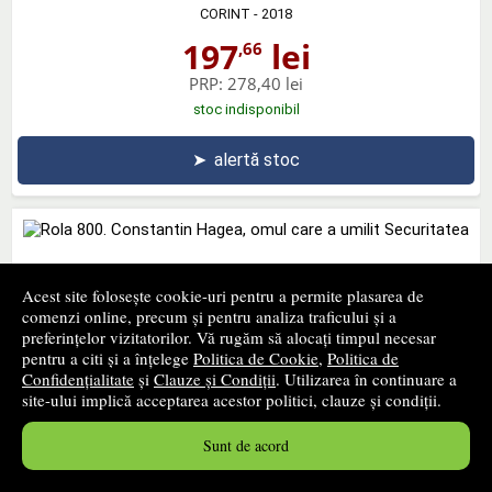
CORINT
- 2018
197
lei
,66
PRP:
278,40 lei
stoc indisponibil
➤
alertă stoc
Rola 800. Constantin Hagea, omul care a umilit
Acest site folosește cookie-uri pentru a permite plasarea de
Securitatea
comenzi online, precum și pentru analiza traficului și a
preferințelor vizitatorilor. Vă rugăm să alocați timpul necesar
CORINT
- 2018
pentru a citi și a înțelege
Politica de Cookie
,
Politica de
34
lei
,93
Confidențialitate
și
Clauze și Condiții
. Utilizarea în continuare a
site-ului implică acceptarea acestor politici, clauze și condiții.
PRP:
49,20 lei
stoc indisponibil
Sunt de acord
➤
alertă stoc