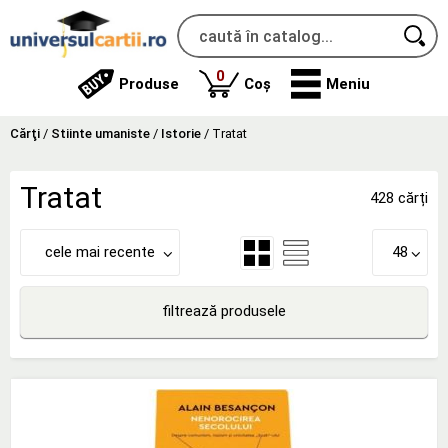
produse
0
Produse
Coș
Meniu
Cărţi
/
Stiinte umaniste
/
Istorie
/
Tratat
Tratat
428 cărți
cele mai recente
48
filtrează produsele