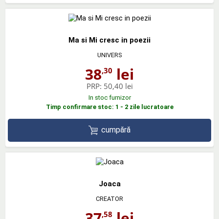
Ma si Mi cresc in poezii
UNIVERS
38
lei
,30
PRP:
50,40 lei
In stoc furnizor
Timp confirmare stoc: 1 - 2 zile lucratoare
cumpără
Joaca
CREATOR
37
lei
,58