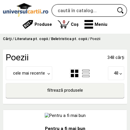
produse
0
Produse
Coș
Meniu
Cărţi
/
Literatura pt. copii
/
Beletristica pt. copii
/
Poezii
Poezii
348 cărți
cele mai recente
48
filtrează produsele
Pentru a fi mai bun