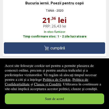
Bucuria iernii. Poezii pentru copii
TANA
- 2020
21
lei
,36
PRP:
26,43 lei
In stoc furnizor
Timp confirmare stoc: 1 - 2 zile lucratoare
cumpără
Acest site folosește cookie-uri pentru a permite plasarea de
comenzi online, precum și pentru analiza traficului și a
preferințelor vizitatorilor. Vă rugăm să alocați timpul necesar
Satira duhului meu de Grigore Alexandrescu
pentru a citi și a înțelege
Politica de Cookie
,
Politica de
TOP PUBLISHING
- 2021
Confidențialitate
și
Clauze și Condiții
. Utilizarea în continuare a
site-ului implică acceptarea acestor politici, clauze și condiții.
16
lei
,38
PRP:
18,00 lei
Sunt de acord
In stoc furnizor
Timp confirmare stoc: 1 - 2 zile lucratoare