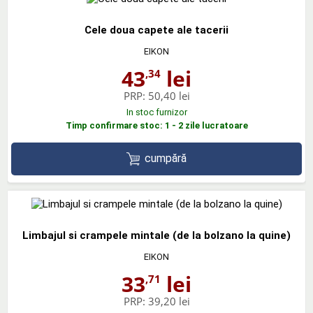
Cele doua capete ale tacerii
EIKON
43
lei
,34
PRP:
50,40 lei
In stoc furnizor
Timp confirmare stoc: 1 - 2 zile lucratoare
cumpără
Limbajul si crampele mintale (de la bolzano la quine)
EIKON
33
lei
,71
PRP:
39,20 lei