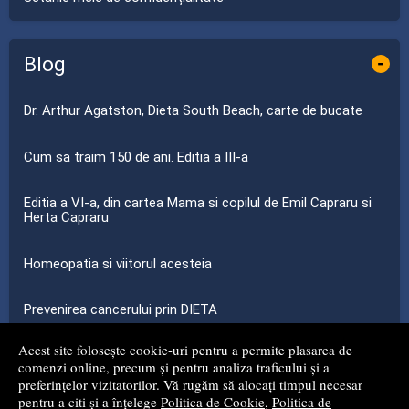
Blog
-
Dr. Arthur Agatston, Dieta South Beach, carte de bucate
Cum sa traim 150 de ani. Editia a III-a
Editia a VI-a, din cartea Mama si copilul de Emil Capraru si
Herta Capraru
Homeopatia si viitorul acesteia
Prevenirea cancerului prin DIETA
Acest site folosește cookie-uri pentru a permite plasarea de
...toate știrile
comenzi online, precum și pentru analiza traficului și a
preferințelor vizitatorilor. Vă rugăm să alocați timpul necesar
pentru a citi și a înțelege
Politica de Cookie
,
Politica de
© 2008 - 2026
S.C. MG NET DISTRIBUTION S.R.L.