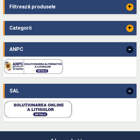
+
Filtrează produsele
+
Categorii
-
ANPC
-
SAL