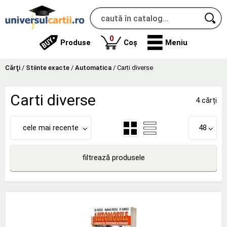
produse
0
Produse
Coș
Meniu
Cărţi
/
Stiinte exacte
/
Automatica
/
Carti diverse
Carti diverse
4 cărți
cele mai recente
48
filtrează produsele