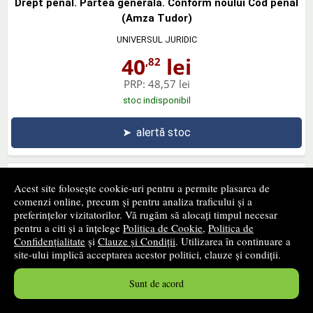
Drept penal. Partea generala. Conform noului Cod penal
(Amza Tudor)
UNIVERSUL JURIDIC
40
lei
,82
PRP:
48,57 lei
stoc indisponibil
➤
alertă stoc
Acest site folosește cookie-uri pentru a permite plasarea de
comenzi online, precum și pentru analiza traficului și a
preferințelor vizitatorilor. Vă rugăm să alocați timpul necesar
Noul Cod de procedura penala adnotat. Partea generala.
pentru a citi și a înțelege
Politica de Cookie
,
Politica de
Analiza comparativa, noutati, explicatii, comentarii
Confidențialitate
și
Clauze și Condiții
. Utilizarea în continuare a
site-ului implică acceptarea acestor politici, clauze și condiții.
UNIVERSUL JURIDIC
67
lei
,07
Sunt de acord
PRP:
79,23 lei