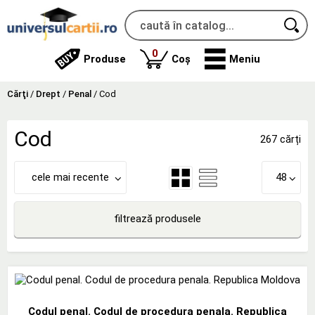
produse
0
Produse
Coș
Meniu
Cărţi
/
Drept
/
Penal
/
Cod
Cod
267 cărți
cele mai recente
48
filtrează produsele
Codul penal. Codul de procedura penala. Republica