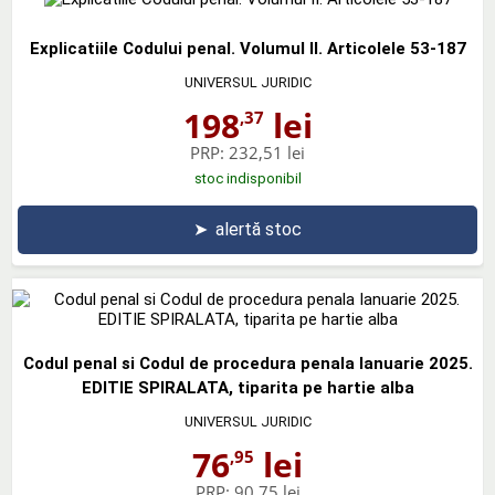
Explicatiile Codului penal. Volumul II. Articolele 53-187
UNIVERSUL JURIDIC
198
lei
,37
PRP:
232,51 lei
stoc indisponibil
➤
alertă stoc
Codul penal si Codul de procedura penala Ianuarie 2025.
EDITIE SPIRALATA, tiparita pe hartie alba
UNIVERSUL JURIDIC
76
lei
,95
PRP:
90,75 lei