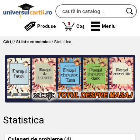
produse
0
Produse
Coș
Meniu
Cărţi
/
Stiinte economice
/
Statistica
Statistica
Culegeri de probleme
(4)