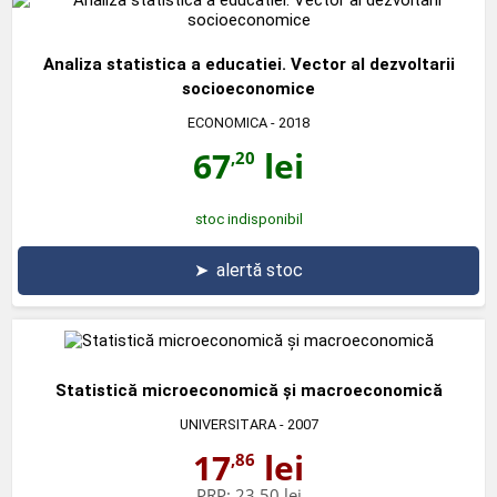
Analiza statistica a educatiei. Vector al dezvoltarii
socioeconomice
ECONOMICA
- 2018
67
lei
,20
stoc indisponibil
➤
alertă stoc
Statistică microeconomică şi macroeconomică
UNIVERSITARA
- 2007
17
lei
,86
PRP:
23,50 lei