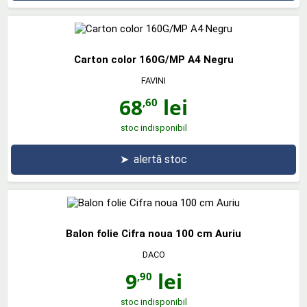
Carton color 160G/MP A4 Negru
FAVINI
68
lei
,60
stoc indisponibil
➤
alertă stoc
Balon folie Cifra noua 100 cm Auriu
DACO
9
lei
,90
stoc indisponibil