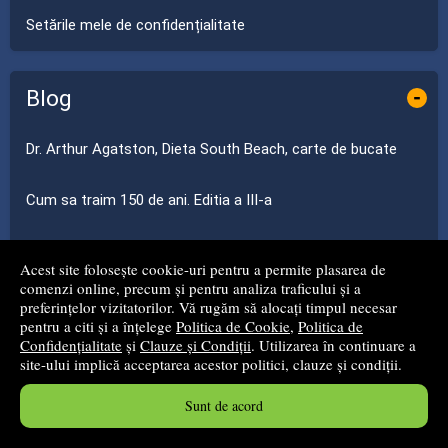
Setările mele de confidențialitate
Blog
-
Dr. Arthur Agatston, Dieta South Beach, carte de bucate
Cum sa traim 150 de ani. Editia a III-a
Editia a VI-a, din cartea Mama si copilul de Emil Capraru si
Herta Capraru
Acest site folosește cookie-uri pentru a permite plasarea de
comenzi online, precum și pentru analiza traficului și a
preferințelor vizitatorilor. Vă rugăm să alocați timpul necesar
Homeopatia si viitorul acesteia
pentru a citi și a înțelege
Politica de Cookie
,
Politica de
Confidențialitate
și
Clauze și Condiții
. Utilizarea în continuare a
site-ului implică acceptarea acestor politici, clauze și condiții.
Prevenirea cancerului prin DIETA
Sunt de acord
...toate știrile