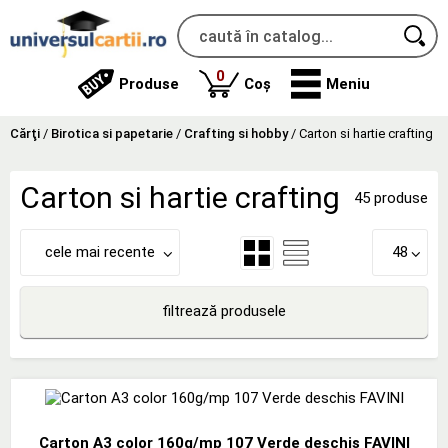
produse
0
Produse
Coș
Meniu
Cărţi
/
Birotica si papetarie
/
Crafting si hobby
/
Carton si hartie crafting
Carton si hartie crafting
45 produse
cele mai recente
48
filtrează produsele
Carton A3 color 160g/mp 107 Verde deschis FAVINI