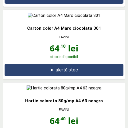
Carton color A4 Maro ciocolata 301
FAVINI
64
lei
,10
stoc indisponibil
➤
alertă stoc
Hartie colorata 80g/mp A4 63 neagra
FAVINI
64
lei
,40