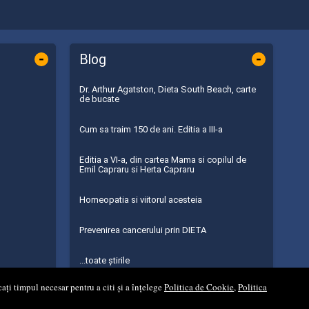
-
-
Blog
Dr. Arthur Agatston, Dieta South Beach, carte
de bucate
Cum sa traim 150 de ani. Editia a III-a
Editia a VI-a, din cartea Mama si copilul de
Emil Capraru si Herta Capraru
Homeopatia si viitorul acesteia
Prevenirea cancerului prin DIETA
...toate știrile
ați timpul necesar pentru a citi și a înțelege
Politica de Cookie
,
Politica
al Soft