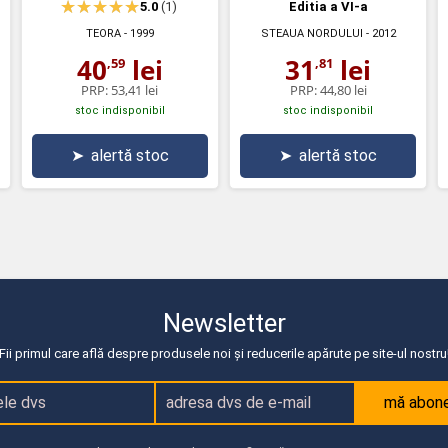
Editia a VI-a
5.0
(1)
TEORA
- 1999
STEAUA NORDULUI
- 2012
40
lei
31
lei
,59
,81
PRP:
53,41 lei
PRP:
44,80 lei
stoc indisponibil
stoc indisponibil
➤
alertă stoc
➤
alertă stoc
Newsletter
Fii primul care află despre produsele noi și reducerile apărute pe site-ul nostru
mă abon