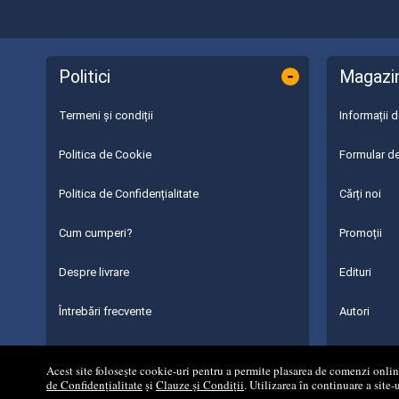
-
Politici
Magazi
Termeni și condiții
Informații 
Politica de Cookie
Formular de
Politica de Confidențialitate
Cărți noi
Cum cumperi?
Promoții
Despre livrare
Edituri
Întrebări frecvente
Autori
Parteneri
Acest site folosește cookie-uri pentru a permite plasarea de comenzi online,
de Confidențialitate
și
Clauze și Condiții
. Utilizarea în continuare a site-
© 2008