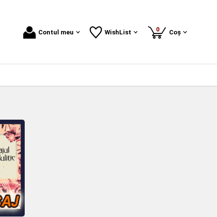
produse
0
Contul meu
WishList
Coș