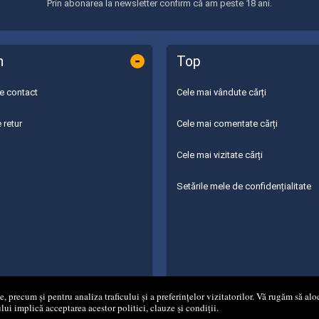
Prin abonarea la newsletter confirm că am peste 18 ani.
-
n
Top
de contact
Cele mai vândute cărți
 retur
Cele mai comentate cărți
Cele mai vizitate cărți
Setările mele de confidențialitate
 precum și pentru analiza traficului și a preferințelor vizitatorilor. Vă rugăm să aloc
ului implică acceptarea acestor politici, clauze și condiții.
 - 2026
S.C. MG NET DISTRIBUTION S.R.L.
Magazin online
creat de
Vit