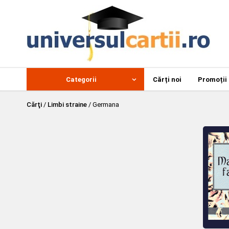
Categorii
Cărți noi
Promoții
Cărţi
/
Limbi straine
/
Germana