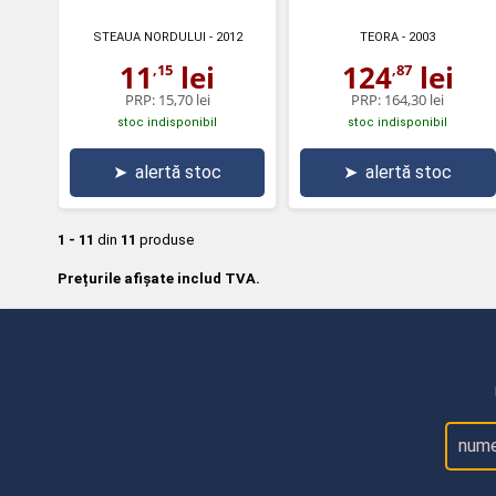
STEAUA NORDULUI
- 2012
TEORA
- 2003
11
lei
124
lei
,15
,87
PRP:
15,70 lei
PRP:
164,30 lei
stoc indisponibil
stoc indisponibil
➤
alertă stoc
➤
alertă stoc
1 - 11
din
11
produse
Prețurile afișate includ TVA.