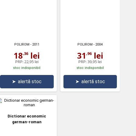
POLIROM
- 2011
POLIROM
- 2004
18
lei
31
lei
,36
,96
PRP:
22,95 lei
PRP:
39,95 lei
stoc indisponibil
stoc indisponibil
➤
alertă stoc
➤
alertă stoc
Dictionar economic
german-roman