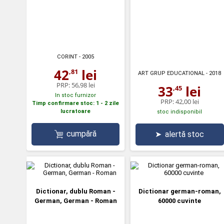
CORINT
- 2005
42
lei
,81
ART GRUP EDUCATIONAL
- 2018
PRP:
56,98 lei
33
lei
,45
In stoc furnizor
PRP:
42,00 lei
Timp confirmare stoc: 1 - 2 zile
lucratoare
stoc indisponibil
cumpără
➤
alertă stoc
Dictionar, dublu Roman -
Dictionar german-roman,
German, German - Roman
60000 cuvinte