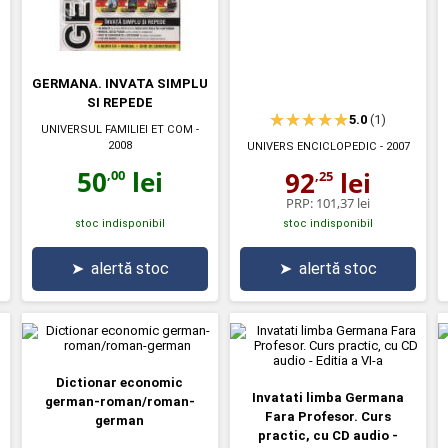
GERMANA. INVATA SIMPLU
SI REPEDE
5.0
(1)
UNIVERSUL FAMILIEI ET COM
-
2008
UNIVERS ENCICLOPEDIC
- 2007
50
lei
92
lei
,00
,25
PRP:
101,37 lei
stoc indisponibil
stoc indisponibil
➤
alertă stoc
➤
alertă stoc
Dictionar economic
Invatati limba Germana
german-roman/roman-
Fara Profesor. Curs
german
practic, cu CD audio -