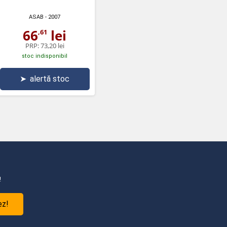
ASAB
- 2007
66
lei
,61
PRP:
73,20 lei
stoc indisponibil
➤
alertă stoc
!
ez!