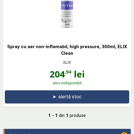
Spray cu aer non-inflamabil, high pressure, 300ml, ELIX
Clean
ELIX
204
lei
,94
stoc indisponibil
➤
alertă stoc
1 - 1
din
1
produse