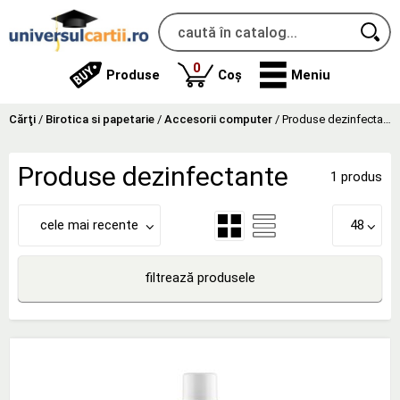
produse
0
Produse
Coș
Meniu
Cărţi
/
Birotica si papetarie
/
Accesorii computer
/
Produse dezinfectante
Produse dezinfectante
1 produs
cele mai recente
48
filtrează produsele