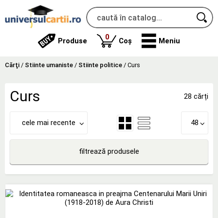
produse
0
Produse
Coș
Meniu
Cărţi
/
Stiinte umaniste
/
Stiinte politice
/
Curs
Curs
28 cărți
cele mai recente
48
filtrează produsele