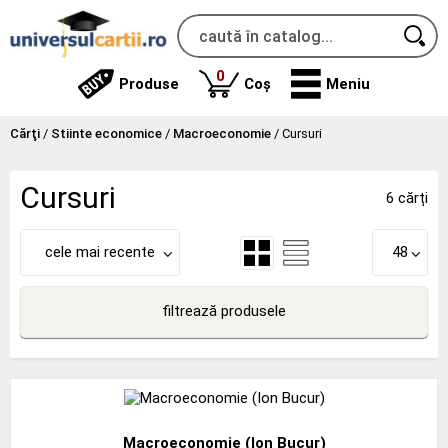
produse
0
Produse
Coș
Meniu
Cărţi
/
Stiinte economice
/
Macroeconomie
/
Cursuri
Cursuri
6 cărți
cele mai recente
48
filtrează produsele
Macroeconomie (Ion Bucur)