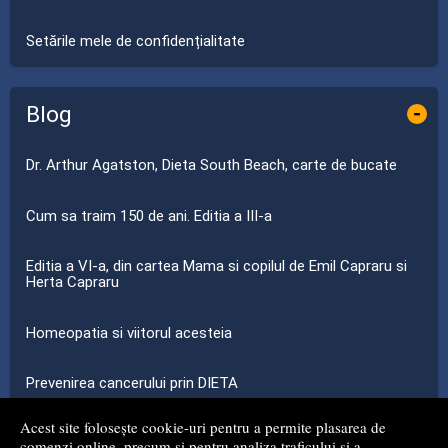
Setările mele de confidențialitate
Blog
-
Dr. Arthur Agatston, Dieta South Beach, carte de bucate
Cum sa traim 150 de ani. Editia a III-a
Editia a VI-a, din cartea Mama si copilul de Emil Capraru si
Herta Capraru
Homeopatia si viitorul acesteia
Prevenirea cancerului prin DIETA
Acest site folosește cookie-uri pentru a permite plasarea de
...toate știrile
comenzi online, precum și pentru analiza traficului și a