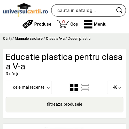
produse
0
Produse
Coș
Meniu
Cărţi
/
Manuale scolare
/
Clasa a V-a
/
Desen plastic
Educatie plastica pentru clasa
a V-a
3 cărți
cele mai recente
48
filtrează produsele