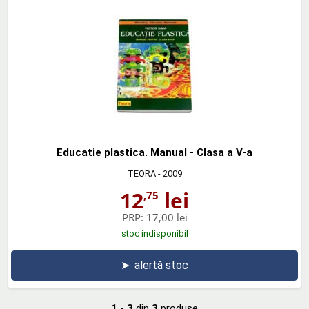
Educatie plastica. Manual - Clasa a V-a
TEORA
- 2009
12
lei
,75
PRP:
17,00 lei
stoc indisponibil
➤
alertă stoc
1 - 3
din
3
produse