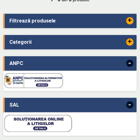
+
Filtrează produsele
+
Categorii
-
ANPC
-
SAL