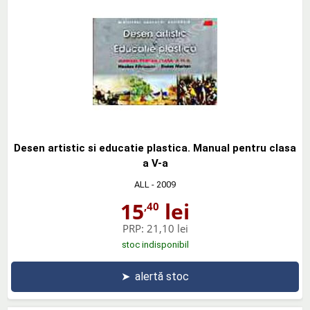
Desen artistic si educatie plastica. Manual pentru clasa
a V-a
ALL
- 2009
15
lei
,40
PRP:
21,10 lei
stoc indisponibil
➤
alertă stoc