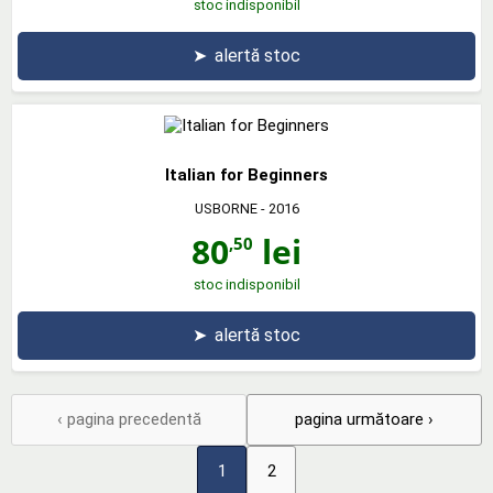
stoc indisponibil
➤
alertă stoc
Italian for Beginners
USBORNE
- 2016
80
lei
,50
stoc indisponibil
➤
alertă stoc
‹ pagina precedentă
pagina următoare ›
1
2