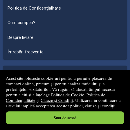
Politica de Confidențialitate
Cum cumperi?
Despre livrare
Întrebări frecvente
Magazin
-
Acest site folosește cookie-uri pentru a permite plasarea de
comenzi online, precum și pentru analiza traficului și a
Informații de contact
preferințelor vizitatorilor. Vă rugăm să alocați timpul necesar
pentru a citi și a înțelege
Politica de Cookie
,
Politica de
Confidențialitate
și
Clauze și Condiții
. Utilizarea în continuare a
Formular de retur
site-ului implică acceptarea acestor politici, clauze și condiții.
Cărți noi
Sunt de acord