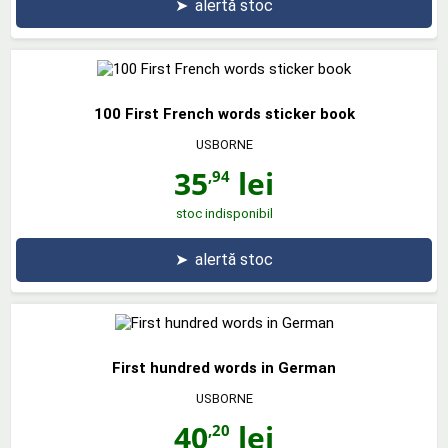
➤
alertă stoc
100 First French words sticker book
USBORNE
35
lei
,94
stoc indisponibil
➤
alertă stoc
First hundred words in German
USBORNE
40
lei
,20