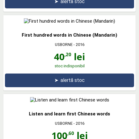
➤
alertă stoc
First hundred words in Chinese (Mandarin)
USBORNE
- 2016
40
lei
,20
stoc indisponibil
➤
alertă stoc
Listen and learn first Chinese words
USBORNE
- 2016
100
lei
,60