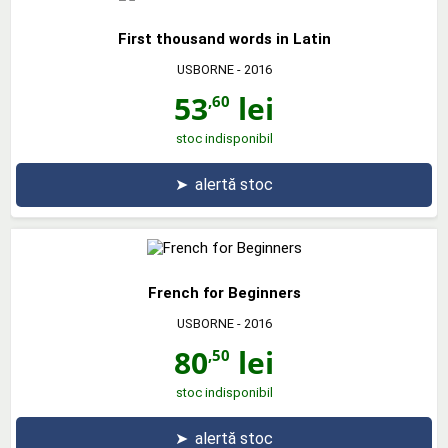
First thousand words in Latin
USBORNE
- 2016
53
lei
,60
stoc indisponibil
➤
alertă stoc
French for Beginners
USBORNE
- 2016
80
lei
,50
stoc indisponibil
➤
alertă stoc