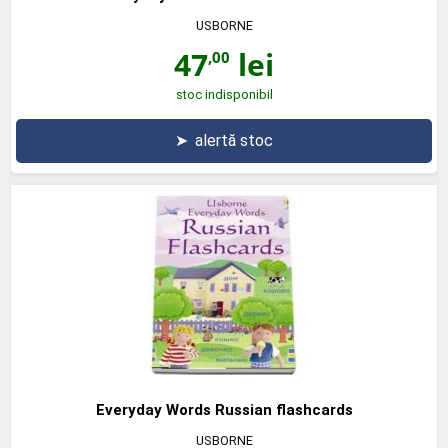
USBORNE
47
lei
,00
stoc indisponibil
➤
alertă stoc
Everyday Words Russian flashcards
USBORNE