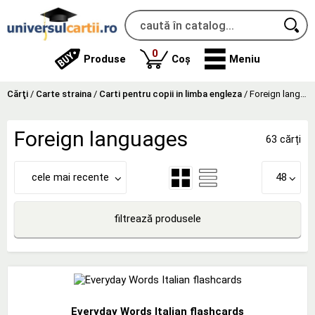
produse
0
Produse
Coș
Meniu
Cărţi
/
Carte straina
/
Carti pentru copii in limba engleza
/
Foreign languages
Foreign languages
63 cărți
cele mai recente
48
filtrează produsele
Everyday Words Italian flashcards