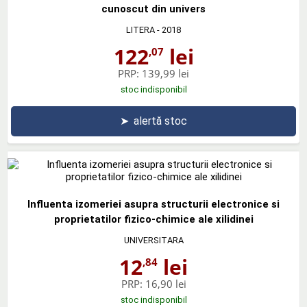
cunoscut din univers
LITERA
- 2018
122
lei
,07
PRP:
139,99 lei
stoc indisponibil
➤
alertă stoc
Influenta izomeriei asupra structurii electronice si
proprietatilor fizico-chimice ale xilidinei
UNIVERSITARA
12
lei
,84
PRP:
16,90 lei
stoc indisponibil