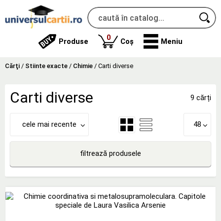
produse
0
Produse
Coș
Meniu
Cărţi
/
Stiinte exacte
/
Chimie
/
Carti diverse
Carti diverse
9 cărți
cele mai recente
48
filtrează produsele