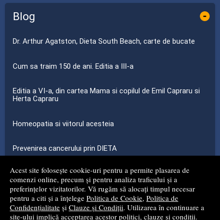
Blog
-
Dr. Arthur Agatston, Dieta South Beach, carte de bucate
Cum sa traim 150 de ani. Editia a III-a
Editia a VI-a, din cartea Mama si copilul de Emil Capraru si
Herta Capraru
Homeopatia si viitorul acesteia
Prevenirea cancerului prin DIETA
Acest site folosește cookie-uri pentru a permite plasarea de
...toate știrile
comenzi online, precum și pentru analiza traficului și a
preferințelor vizitatorilor. Vă rugăm să alocați timpul necesar
pentru a citi și a înțelege
Politica de Cookie
,
Politica de
© 2008 - 2026
S.C. MG NET DISTRIBUTION S.R.L.
Confidențialitate
și
Clauze și Condiții
. Utilizarea în continuare a
site-ului implică acceptarea acestor politici, clauze și condiții.
Magazin online
creat de
Vital Soft