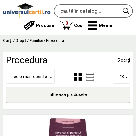
produse
0
Produse
Coș
Meniu
Cărţi
/
Drept
/
Familiei
/
Procedura
Procedura
5 cărți
cele mai recente
48
filtrează produsele