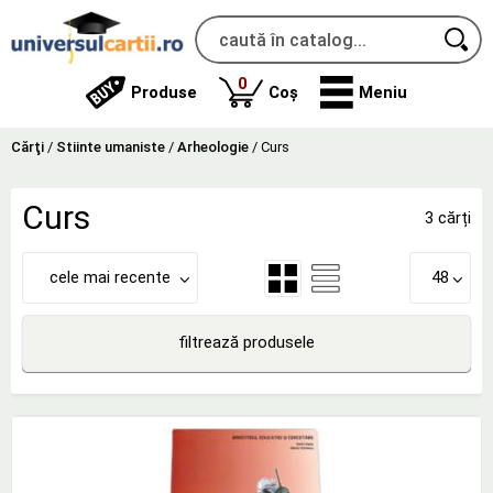
produse
0
Produse
Coș
Meniu
Cărţi
/
Stiinte umaniste
/
Arheologie
/
Curs
Curs
3 cărți
cele mai recente
48
filtrează produsele