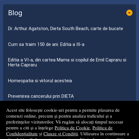
Blog
-
Dr. Arthur Agatston, Dieta South Beach, carte de bucate
Cum sa traim 150 de ani. Editia a III-a
Editia a VI-a, din cartea Mama si copilul de Emil Capraru si
Herta Capraru
Homeopatia si viitorul acesteia
Prevenirea cancerului prin DIETA
Acest site folosește cookie-uri pentru a permite plasarea de
...toate știrile
comenzi online, precum și pentru analiza traficului și a
preferințelor vizitatorilor. Vă rugăm să alocați timpul necesar
pentru a citi și a înțelege
Politica de Cookie
,
Politica de
© 2008 - 2026
S.C. MG NET DISTRIBUTION S.R.L.
Confidențialitate
și
Clauze și Condiții
. Utilizarea în continuare a