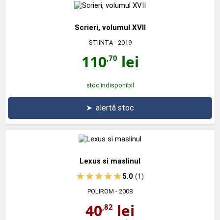
Scrieri, volumul XVII
STIINTA
- 2019
110
lei
,70
stoc indisponibil
➤
alertă stoc
Lexus si maslinul
5.0
(1)
POLIROM
- 2008
40
lei
,82