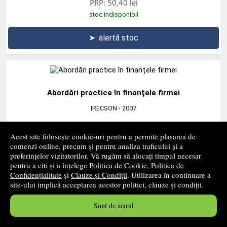
PRP:
50,40 lei
stoc indisponibil
➤
alertă stoc
Abordări practice în finanţele firmei
IRECSON
- 2007
39
lei
,00
Acest site folosește cookie-uri pentru a permite plasarea de
comenzi online, precum și pentru analiza traficului și a
stoc indisponibil
preferințelor vizitatorilor. Vă rugăm să alocați timpul necesar
pentru a citi și a înțelege
Politica de Cookie
,
Politica de
Confidențialitate
și
Clauze și Condiții
. Utilizarea în continuare a
➤
alertă stoc
site-ului implică acceptarea acestor politici, clauze și condiții.
Sunt de acord