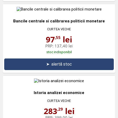
Bancile centrale si calibrarea politicii monetare
CURTEA VECHE
97
lei
,55
PRP:
137,40 lei
stoc indisponibil
➤
alertă stoc
Istoria analizei economice
CURTEA VECHE
283
lei
,29
PRP:
399,00 lei