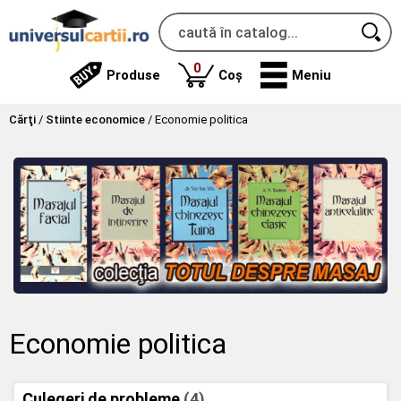
produse
0
Produse
Coș
Meniu
Cărţi
/
Stiinte economice
/
Economie politica
Economie politica
Culegeri de probleme
(4)