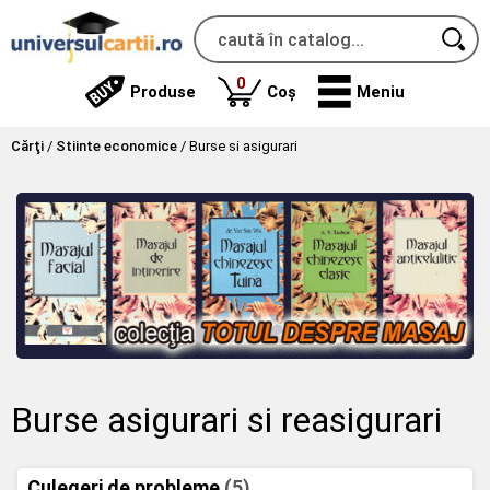
produse
0
Produse
Coș
Meniu
Cărţi
/
Stiinte economice
/
Burse si asigurari
Burse asigurari si reasigurari
Culegeri de probleme
(5)