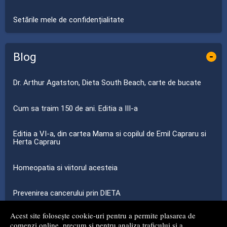
Setările mele de confidențialitate
Blog
-
Dr. Arthur Agatston, Dieta South Beach, carte de bucate
Cum sa traim 150 de ani. Editia a III-a
Editia a VI-a, din cartea Mama si copilul de Emil Capraru si
Herta Capraru
Homeopatia si viitorul acesteia
Prevenirea cancerului prin DIETA
Acest site folosește cookie-uri pentru a permite plasarea de
...toate știrile
comenzi online, precum și pentru analiza traficului și a