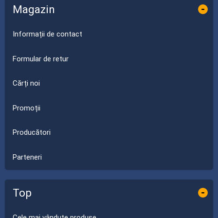
Magazin
-
Informații de contact
Formular de retur
Cărți noi
Promoții
Producători
Parteneri
Top
-
Cele mai vândute produse