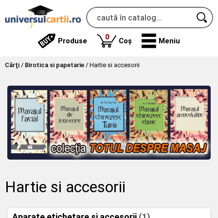
produse
0
Produse
Coș
Meniu
Cărţi
/
Birotica si papetarie
/
Hartie si accesorii
Hartie si accesorii
Aparate etichetare si accesorii
(1)