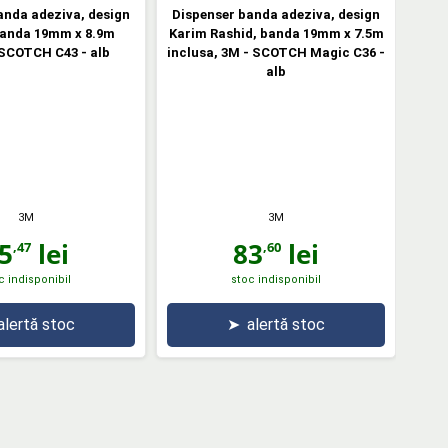
anda adeziva, design
Dispenser banda adeziva, design
banda 19mm x 8.9m
Karim Rashid, banda 19mm x 7.5m
 SCOTCH C43 - alb
inclusa, 3M - SCOTCH Magic C36 -
alb
3M
3M
5
lei
83
lei
,47
,60
c indisponibil
stoc indisponibil
alertă stoc
➤
alertă stoc