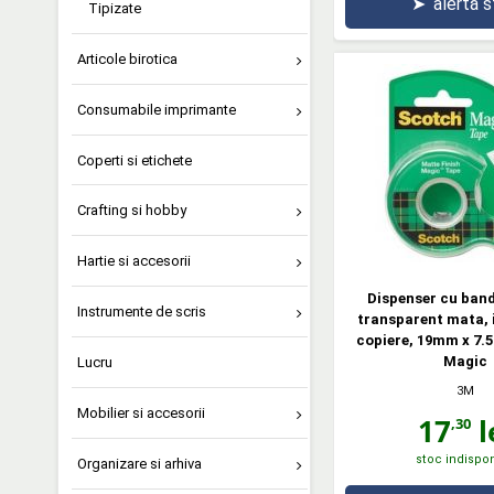
➤
alertă 
Tipizate
Articole birotica
Consumabile imprimante
Coperti si etichete
Crafting si hobby
Hartie si accesorii
Dispenser cu ban
Instrumente de scris
transparent mata, i
copiere, 19mm x 7
Magic
Lucru
3M
Mobilier si accesorii
17
l
,30
stoc indispon
Organizare si arhiva