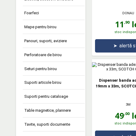
Foarfeci
DONAU
11
l
,90
Mape pentru birou
stoc indispon
Panouri, suporti, aviziere
➤
alertă 
Perforatoare de birou
Seturi pentru birou
Dispenser banda a
Suporti articole birou
19mm x 33m, SCOTCH
Suporti pentru cataloage
3M
Table magnetice, plannere
49
l
,00
stoc indispon
Tavite, suporti documente