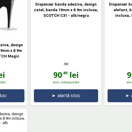
Dispenser banda adeziva, design
Dispenser b
catel, banda 19mm x 8.9m inclusa,
elefant, 
SCOTCH C31 - alb/negru
inclusa,
ziva, design
19mm x 8.9m
OTCH Magic
3M
ei
90
lei
9
,80
ibil
stoc indisponibil
sto
stoc
➤
alertă stoc
➤