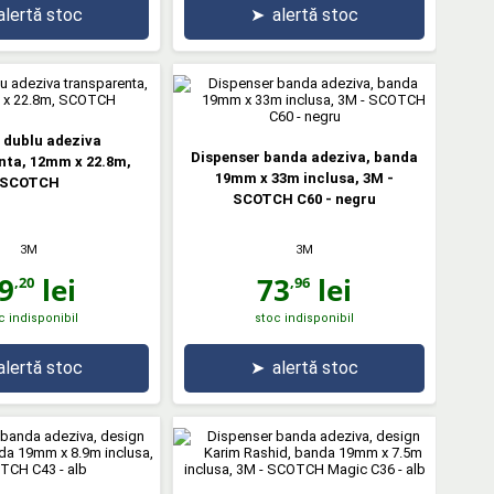
alertă stoc
➤
alertă stoc
 dublu adeziva
Dispenser banda adeziva, banda
nta, 12mm x 22.8m,
19mm x 33m inclusa, 3M -
SCOTCH
SCOTCH C60 - negru
3M
3M
9
lei
73
lei
,20
,96
c indisponibil
stoc indisponibil
alertă stoc
➤
alertă stoc