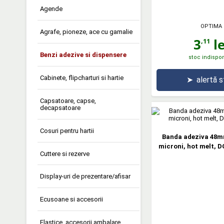
Agende
OPTIMA
Agrafe, pioneze, ace cu gamalie
3
le
,11
Benzi adezive si dispensere
stoc indispon
Cabinete, flipcharturi si hartie
➤
alertă 
Capsatoare, capse,
decapsatoare
Cosuri pentru hartii
Banda adeziva 48mm
microni, hot melt, 
Cuttere si rezerve
Display-uri de prezentare/afisar
Ecusoane si accesorii
Elastice, accesorii ambalare