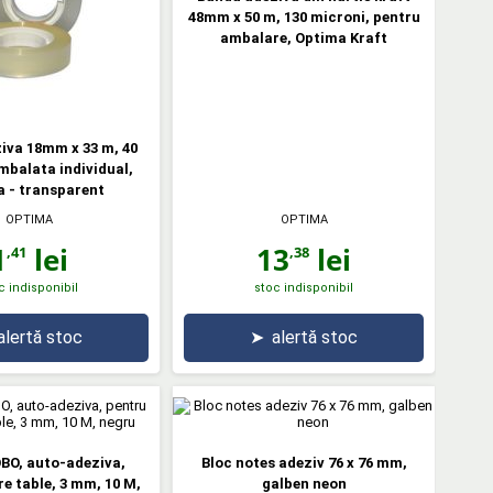
48mm x 50 m, 130 microni, pentru
ambalare, Optima Kraft
iva 18mm x 33 m, 40
mbalata individual,
 - transparent
OPTIMA
OPTIMA
1
lei
13
lei
,41
,38
c indisponibil
stoc indisponibil
alertă stoc
➤
alertă stoc
BO, auto-adeziva,
Bloc notes adeziv 76 x 76 mm,
re table, 3 mm, 10 M,
galben neon