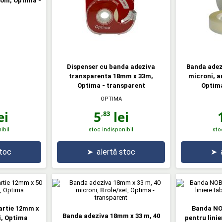
oni, Optima -
Dispenser cu banda adeziva
Banda adez
transparenta 18mm x 33m,
microni, a
Optima - transparent
Optima
OPTIMA
ei
5
lei
,83
ibil
stoc indisponibil
sto
stoc
➤
alertă stoc
➤
artie 12mm x
Banda NO
Banda adeziva 18mm x 33 m, 40
i, Optima
pentru linie