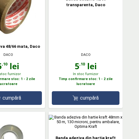
transparenta, Daco
va 48/66 mata, Daco
DACO
DACO
5
lei
5
lei
,10
,10
 stoc furnizor
In stoc furnizor
mare stoc: 1 - 2 zile
Timp confirmare stoc: 1 - 2 zile
lucratoare
lucratoare
cumpără
cumpără
Banda adeziva din hartie kraft