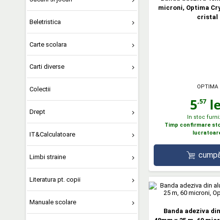
microni, Optima Cry
cristal
Beletristica
Carte scolara
Carti diverse
OPTIMA
Colectii
5
le
,57
Drept
In stoc furni
Timp confirmare stoc
lucratoar
IT&Calculatoare
cumpă
Limbi straine
Literatura pt. copii
Manuale scolare
Banda adeziva din