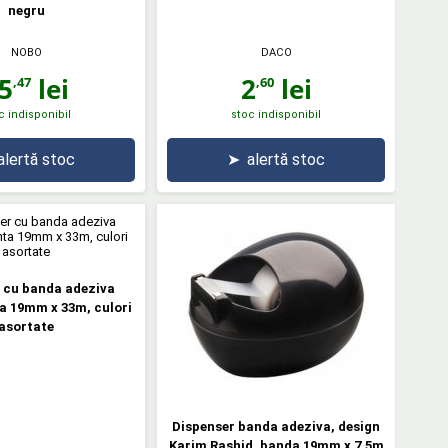
negru
NOBO
DACO
5
lei
2
lei
,47
,60
c indisponibil
stoc indisponibil
alertă stoc
➤
alertă stoc
 cu banda adeziva
a 19mm x 33m, culori
asortate
Dispenser banda adeziva, design
Karim Rashid, banda 19mm x 7.5m