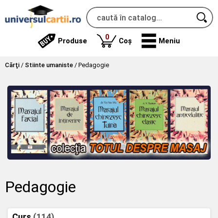
produse
0
Produse
Coș
Meniu
Cărţi
/
Stiinte umaniste
/
Pedagogie
Pedagogie
Curs
(114)