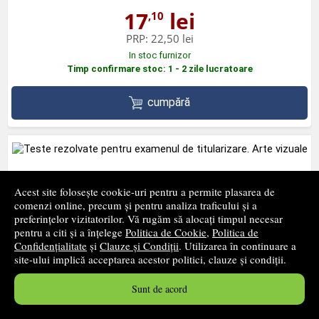
17
lei
,10
PRP:
22,50 lei
In stoc furnizor
Timp confirmare stoc: 1 - 2 zile lucratoare
cumpără
Teste rezolvate pentru examenul de titularizare. Arte
Acest site folosește cookie-uri pentru a permite plasarea de
vizuale
comenzi online, precum și pentru analiza traficului și a
preferințelor vizitatorilor. Vă rugăm să alocați timpul necesar
RENTROP SI STRATON
pentru a citi și a înțelege
Politica de Cookie
,
Politica de
68
lei
,25
Confidențialitate
și
Clauze și Condiții
. Utilizarea în continuare a
site-ului implică acceptarea acestor politici, clauze și condiții.
PRP:
72,15 lei
In stoc furnizor
Sunt de acord
Timp confirmare stoc: 1 - 2 zile lucratoare