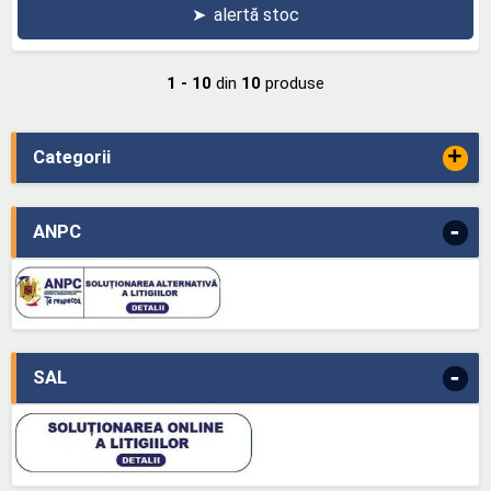
➤
alertă stoc
1 - 10
din
10
produse
+
Categorii
-
ANPC
-
SAL