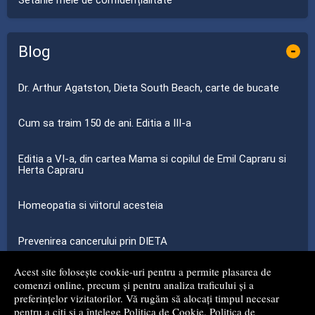
Setările mele de confidențialitate
Blog
-
Dr. Arthur Agatston, Dieta South Beach, carte de bucate
Cum sa traim 150 de ani. Editia a III-a
Editia a VI-a, din cartea Mama si copilul de Emil Capraru si
Herta Capraru
Homeopatia si viitorul acesteia
Prevenirea cancerului prin DIETA
Acest site folosește cookie-uri pentru a permite plasarea de
...toate știrile
comenzi online, precum și pentru analiza traficului și a
preferințelor vizitatorilor. Vă rugăm să alocați timpul necesar
pentru a citi și a înțelege
Politica de Cookie
,
Politica de