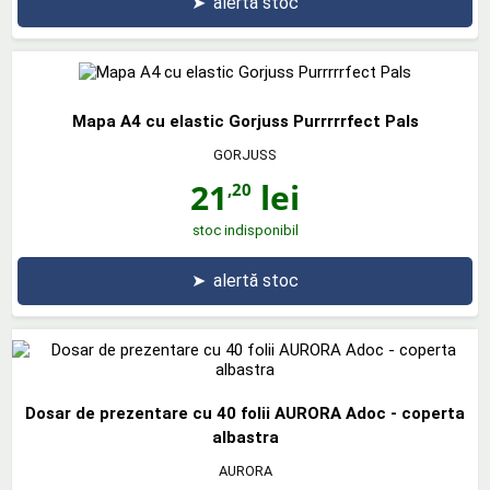
➤
alertă stoc
Mapa A4 cu elastic Gorjuss Purrrrrfect Pals
GORJUSS
21
lei
,20
stoc indisponibil
➤
alertă stoc
Dosar de prezentare cu 40 folii AURORA Adoc - coperta
albastra
AURORA