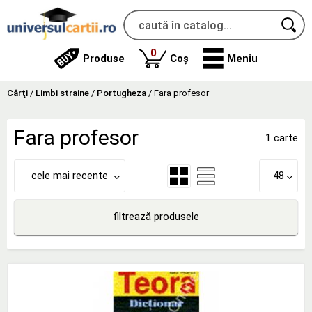
produse
0
Produse
Coș
Meniu
Cărţi
/
Limbi straine
/
Portugheza
/
Fara profesor
Fara profesor
1 carte
cele mai recente
48
filtrează produsele