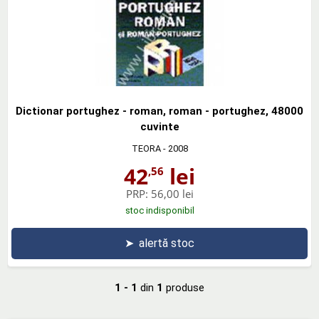
Dictionar portughez - roman, roman - portughez, 48000
cuvinte
TEORA
- 2008
42
lei
,56
PRP:
56,00 lei
stoc indisponibil
➤
alertă stoc
1 - 1
din
1
produse