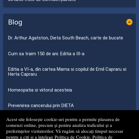
Blog
-
Dr. Arthur Agatston, Dieta South Beach, carte de bucate
Cum sa traim 150 de ani. Editia a III-a
Editia a VI-a, din cartea Mama si copilul de Emil Capraru si
Herta Capraru
Homeopatia si viitorul acesteia
Prevenirea cancerului prin DIETA
Acest site folosește cookie-uri pentru a permite plasarea de
...toate știrile
comenzi online, precum și pentru analiza traficului și a
preferințelor vizitatorilor. Vă rugăm să alocați timpul necesar
pentru a citi și a înțelege
Politica de Cookie
,
Politica de
© 2008 - 2026
S.C. MG NET DISTRIBUTION S.R.L.