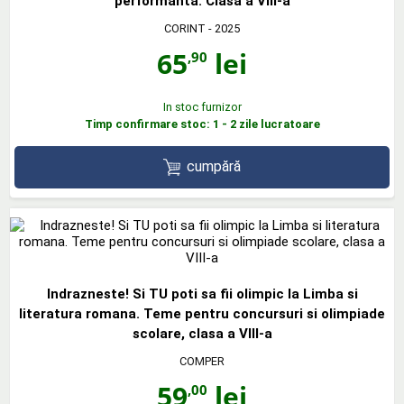
performanta. Clasa a VIII-a
CORINT
- 2025
65
lei
,90
In stoc furnizor
Timp confirmare stoc: 1 - 2 zile lucratoare
cumpără
Indrazneste! Si TU poti sa fii olimpic la Limba si
literatura romana. Teme pentru concursuri si olimpiade
scolare, clasa a VIII-a
COMPER
59
lei
,00