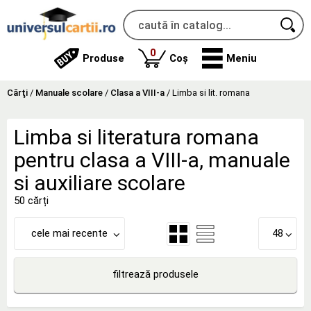
produse
0
Produse
Coș
Meniu
Cărţi
/
Manuale scolare
/
Clasa a VIII-a
/
Limba si lit. romana
Limba si literatura romana
pentru clasa a VIII-a, manuale
si auxiliare scolare
50 cărți
cele mai recente
48
filtrează produsele