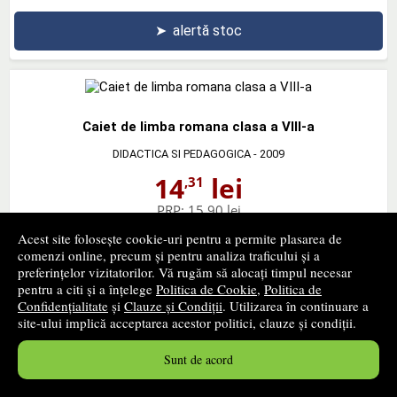
➤
alertă stoc
Caiet de limba romana clasa a VIII-a
DIDACTICA SI PEDAGOGICA
- 2009
14
lei
,31
PRP:
15,90 lei
stoc indisponibil
Acest site folosește cookie-uri pentru a permite plasarea de
comenzi online, precum și pentru analiza traficului și a
preferințelor vizitatorilor. Vă rugăm să alocați timpul necesar
➤
alertă stoc
pentru a citi și a înțelege
Politica de Cookie
,
Politica de
Confidențialitate
și
Clauze și Condiții
. Utilizarea în continuare a
site-ului implică acceptarea acestor politici, clauze și condiții.
Sunt de acord
Limba si literatura romana. Teste pentru clasa a VIII-a
INFOMEDIA
- 2008