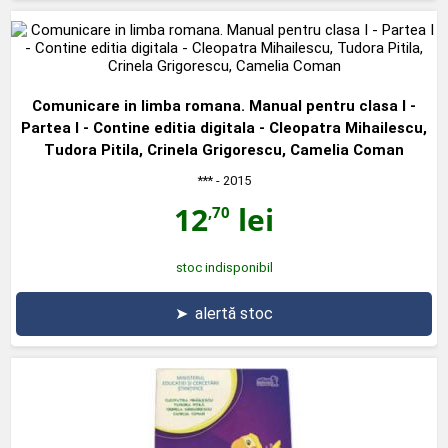
Comunicare in limba romana. Manual pentru clasa I -
Partea I - Contine editia digitala - Cleopatra Mihailescu,
Tudora Pitila, Crinela Grigorescu, Camelia Coman
***
- 2015
12
lei
,70
stoc indisponibil
➤
alertă stoc