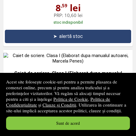
8
lei
,59
PRP:
10,60 lei
stoc indisponibil
➤
alertă stoc
Caiet de scriere. Clasa I (Elaborat dupa manualul
autoarei, Marcela Penes)
Acest site folosește cookie-uri pentru a permite plasarea de
comenzi online, precum și pentru analiza traficului și a
CARMINIS
- 2006
preferințelor vizitatorilor. Vă rugăm să alocați timpul necesar
8
lei
,59
pentru a citi și a înțelege
Politica de Cookie
,
Politica de
Confidențialitate
și
Clauze și Condiții
. Utilizarea în continuare a
PRP:
10,60 lei
site-ului implică acceptarea acestor politici, clauze și condiții.
stoc indisponibil
Sunt de acord
➤
alertă stoc