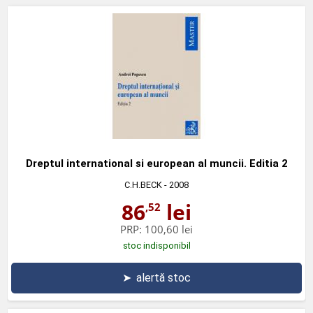
Dreptul international si european al muncii. Editia 2
C.H.BECK
- 2008
86
lei
,52
PRP:
100,60 lei
stoc indisponibil
➤
alertă stoc