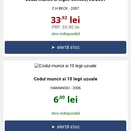
C.H.BECK
- 2007
33
lei
,92
PRP:
39,90 lei
stoc indisponibil
➤
alertă stoc
Codul muncii si 10 legii uzuale
HAMANGIU
- 2006
6
lei
,00
stoc indisponibil
➤
alertă stoc