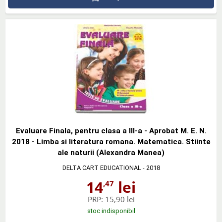
Evaluare Finala, pentru clasa a III-a - Aprobat M. E. N.
2018 - Limba si literatura romana. Matematica. Stiinte
ale naturii (Alexandra Manea)
DELTA CART EDUCATIONAL
- 2018
14
lei
,47
PRP:
15,90 lei
stoc indisponibil