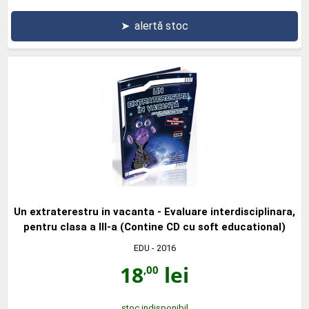
➤
alertă stoc
Un extraterestru in vacanta - Evaluare interdisciplinara,
pentru clasa a III-a (Contine CD cu soft educational)
EDU
- 2016
18
lei
,00
stoc indisponibil