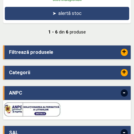
➤
alertă stoc
1 - 6
din
6
produse
+
Filtrează produsele
+
Categorii
-
ANPC
-
SAL