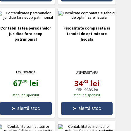
Contabilitatea persoanelor
Fiscalitate comparata si
juridice fara scop
tehnici de optimizare
patrimonial
fiscala
ECONOMICA
UNIVERSITARA
67
lei
34
lei
,20
,05
PRP:
44,80 lei
stoc indisponibil
stoc indisponibil
➤
alertă stoc
➤
alertă stoc