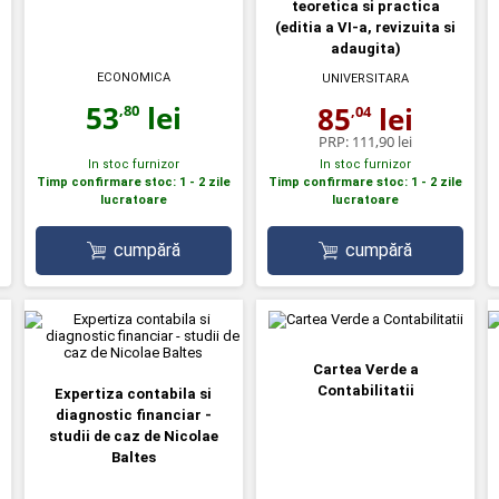
teoretica si practica
(editia a VI-a, revizuita si
adaugita)
ECONOMICA
UNIVERSITARA
53
lei
85
lei
,80
,04
PRP:
111,90 lei
In stoc furnizor
In stoc furnizor
Timp confirmare stoc: 1 - 2 zile
Timp confirmare stoc: 1 - 2 zile
lucratoare
lucratoare
cumpără
cumpără
Cartea Verde a
Contabilitatii
Expertiza contabila si
diagnostic financiar -
studii de caz de Nicolae
Baltes