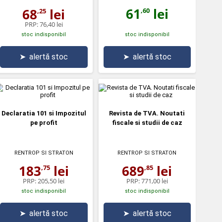
61
lei
68
lei
,60
,25
PRP:
76,40 lei
stoc indisponibil
stoc indisponibil
➤
alertă stoc
➤
alertă stoc
Declaratia 101 si Impozitul
Revista de TVA. Noutati
pe profit
fiscale si studii de caz
RENTROP SI STRATON
RENTROP SI STRATON
183
lei
689
lei
,75
,85
PRP:
205,50 lei
PRP:
771,00 lei
stoc indisponibil
stoc indisponibil
➤
alertă stoc
➤
alertă stoc