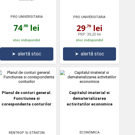
PRO UNIVERSITARIA
PRO UNIVERSITARIA
74
lei
29
lei
,90
,79
PRP:
39,20 lei
stoc indisponibil
stoc indisponibil
➤
alertă stoc
➤
alertă stoc
Planul de conturi general.
Capitalul imaterial si
Functiunea si
dematerializarea
corespondenta conturilor
activitatilor economice
ECONOMICA
RENTROP SI STRATON