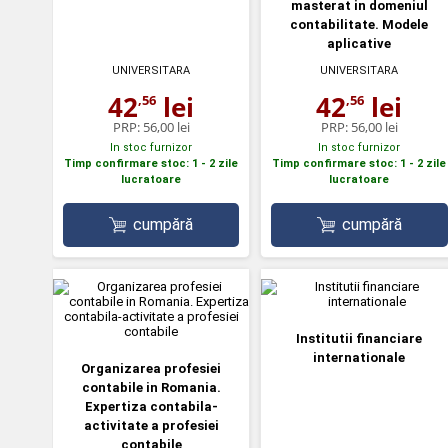
masterat in domeniul
contabilitate. Modele
aplicative
UNIVERSITARA
UNIVERSITARA
42
lei
42
lei
,56
,56
PRP:
56,00 lei
PRP:
56,00 lei
In stoc furnizor
In stoc furnizor
Timp confirmare stoc: 1 - 2 zile
Timp confirmare stoc: 1 - 2 zile
lucratoare
lucratoare
cumpără
cumpără
Institutii financiare
internationale
Organizarea profesiei
contabile in Romania.
Expertiza contabila-
activitate a profesiei
contabile