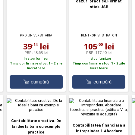
cazuri practice.Format
stick USB
PRO UNIVERSITARIA
RENTROP SI STRATON
39
lei
105
lei
,14
,00
PRP:
48,63 lei
PRP:
117,40 lei
In stoc furnizor
In stoc furnizor
Timp confirmare stoc: 1 - 2 zile
Timp confirmare stoc: 1 - 2 zile
lucratoare
lucratoare
cumpără
cumpără
Contabilitate creativa. De
Contabilitatea financiara a
la idee la bani cu exemple
intreprinderii. Abordare
practice