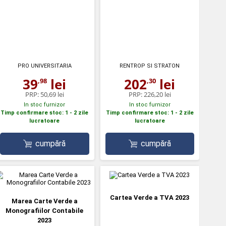
PRO UNIVERSITARIA
RENTROP SI STRATON
39
lei
202
lei
,98
,30
PRP:
50,69 lei
PRP:
226,20 lei
In stoc furnizor
In stoc furnizor
Timp confirmare stoc: 1 - 2 zile
Timp confirmare stoc: 1 - 2 zile
lucratoare
lucratoare
cumpără
cumpără
Cartea Verde a TVA 2023
Marea Carte Verde a
Monografiilor Contabile
2023