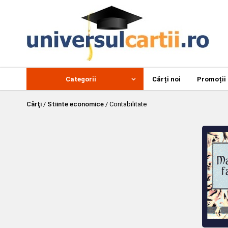
Categorii
Cărți noi
Promoții
Cărţi
/
Stiinte economice
/
Contabilitate