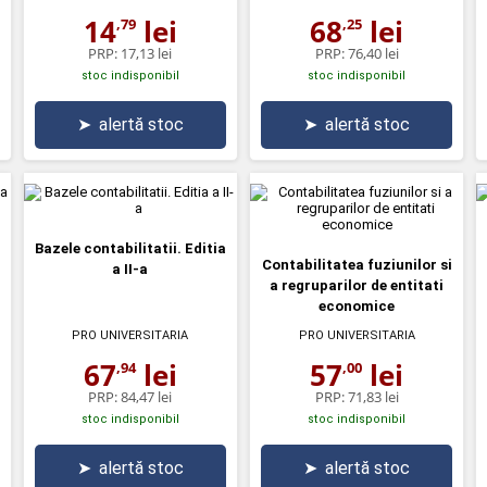
14
lei
68
lei
,79
,25
PRP:
17,13 lei
PRP:
76,40 lei
stoc indisponibil
stoc indisponibil
➤
alertă stoc
➤
alertă stoc
Bazele contabilitatii. Editia
Contabilitatea fuziunilor si
a II-a
a regruparilor de entitati
economice
PRO UNIVERSITARIA
PRO UNIVERSITARIA
67
lei
57
lei
,94
,00
PRP:
84,47 lei
PRP:
71,83 lei
stoc indisponibil
stoc indisponibil
➤
alertă stoc
➤
alertă stoc