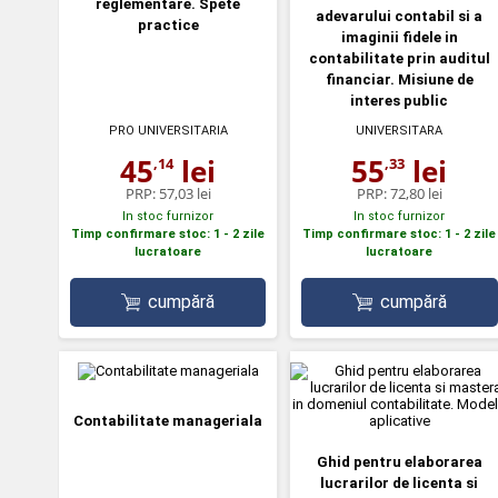
reglementare. Spete
adevarului contabil si a
practice
imaginii fidele in
contabilitate prin auditul
financiar. Misiune de
interes public
PRO UNIVERSITARIA
UNIVERSITARA
45
lei
55
lei
,14
,33
PRP:
57,03 lei
PRP:
72,80 lei
In stoc furnizor
In stoc furnizor
Timp confirmare stoc: 1 - 2 zile
Timp confirmare stoc: 1 - 2 zile
lucratoare
lucratoare
cumpără
cumpără
Contabilitate manageriala
Ghid pentru elaborarea
lucrarilor de licenta si