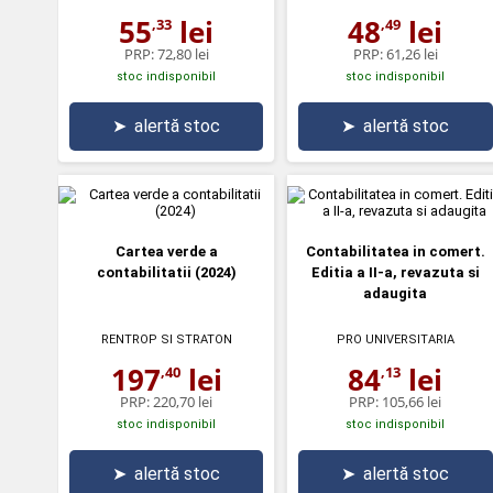
55
lei
48
lei
,33
,49
PRP:
72,80 lei
PRP:
61,26 lei
stoc indisponibil
stoc indisponibil
➤
alertă stoc
➤
alertă stoc
Cartea verde a
Contabilitatea in comert.
contabilitatii (2024)
Editia a II-a, revazuta si
adaugita
RENTROP SI STRATON
PRO UNIVERSITARIA
197
lei
84
lei
,40
,13
PRP:
220,70 lei
PRP:
105,66 lei
stoc indisponibil
stoc indisponibil
➤
alertă stoc
➤
alertă stoc