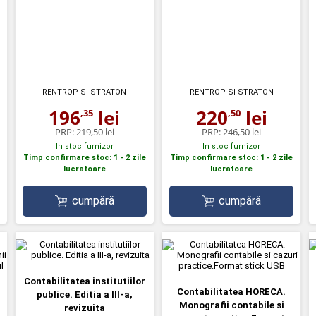
RENTROP SI STRATON
RENTROP SI STRATON
196
lei
220
lei
,35
,50
PRP:
219,50 lei
PRP:
246,50 lei
In stoc furnizor
In stoc furnizor
Timp confirmare stoc: 1 - 2 zile
Timp confirmare stoc: 1 - 2 zile
lucratoare
lucratoare
cumpără
cumpără
Contabilitatea institutiilor
Contabilitatea HORECA.
publice. Editia a III-a,
Monografii contabile si
revizuita