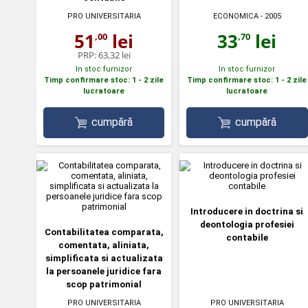
ECONOMICA
- 2005
PRO UNIVERSITARIA
33
lei
51
lei
,70
,00
PRP:
63,32 lei
In stoc furnizor
In stoc furnizor
Timp confirmare stoc: 1 - 2 zile
Timp confirmare stoc: 1 - 2 zile
lucratoare
lucratoare
cumpără
cumpără
Introducere in doctrina si
deontologia profesiei
Contabilitatea comparata,
contabile
comentata, aliniata,
simplificata si actualizata
la persoanele juridice fara
scop patrimonial
PRO UNIVERSITARIA
PRO UNIVERSITARIA