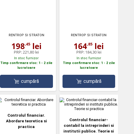
RENTROP SI STRATON
RENTROP SI STRATON
198
lei
164
lei
,45
,85
PRP:
221,80 lei
PRP:
184,30 lei
In stoc furnizor
In stoc furnizor
Timp confirmare stoc: 1 - 2 zile
Timp confirmare stoc: 1 - 2 zile
lucratoare
lucratoare
cumpără
cumpără
Controlul financiar.
Controlul financiar-
Abordare teoretica si
contabil la intreprinderi si
practica
institutii publice. Teorie si