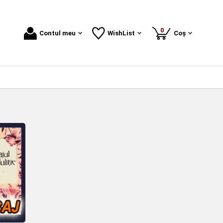
produse
0
Contul meu
WishList
Coș