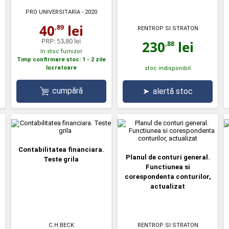
PRO UNIVERSITARIA
- 2020
40
lei
,89
RENTROP SI STRATON
PRP:
53,80 lei
230
lei
,88
In stoc furnizor
Timp confirmare stoc: 1 - 2 zile
lucratoare
stoc indisponibil
cumpără
➤
alertă stoc
Contabilitatea financiara.
Planul de conturi general.
Teste grila
Functiunea si
corespondenta conturilor,
actualizat
C.H.BECK
RENTROP SI STRATON