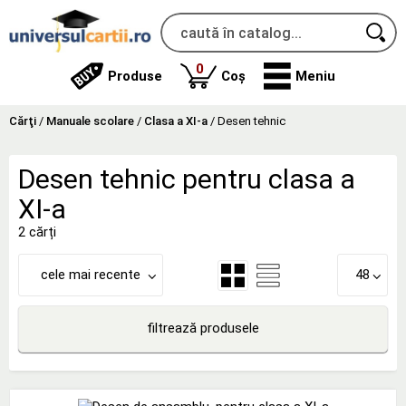
produse
0
Produse
Coș
Meniu
Cărţi
/
Manuale scolare
/
Clasa a XI-a
/
Desen tehnic
Desen tehnic pentru clasa a
XI-a
2 cărți
cele mai recente
48
filtrează produsele