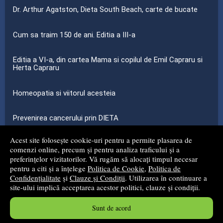
Dr. Arthur Agatston, Dieta South Beach, carte de bucate
Cum sa traim 150 de ani. Editia a III-a
Editia a VI-a, din cartea Mama si copilul de Emil Capraru si
Herta Capraru
Homeopatia si viitorul acesteia
Prevenirea cancerului prin DIETA
Acest site folosește cookie-uri pentru a permite plasarea de
...toate știrile
comenzi online, precum și pentru analiza traficului și a
preferințelor vizitatorilor. Vă rugăm să alocați timpul necesar
pentru a citi și a înțelege
Politica de Cookie
,
Politica de
© 2008 - 2026
S.C. MG NET DISTRIBUTION S.R.L.
Confidențialitate
și
Clauze și Condiții
. Utilizarea în continuare a
site-ului implică acceptarea acestor politici, clauze și condiții.
Magazin online
creat de
Vital Soft
Sunt de acord
Created in 0.0741 sec