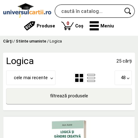
produse
0
Produse
Coș
Meniu
Cărţi
/
Stiinte umaniste
/
Logica
Logica
25 cărți
cele mai recente
48
filtrează produsele