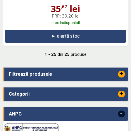
35
lei
,67
PRP:
39,20 lei
stoc indisponibil
➤
alertă stoc
1 - 25
din
25
produse
+
Filtrează produsele
+
Categorii
-
ANPC