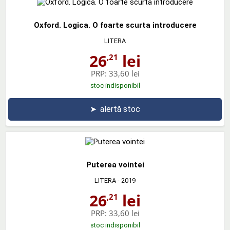
Oxford. Logica. O foarte scurta introducere
LITERA
26
lei
,21
PRP:
33,60 lei
stoc indisponibil
➤
alertă stoc
Puterea vointei
LITERA
- 2019
26
lei
,21
PRP:
33,60 lei
stoc indisponibil