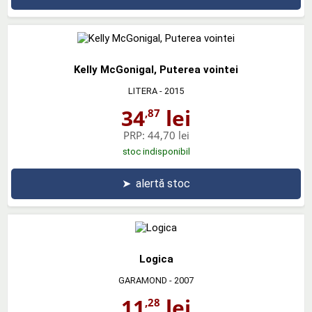
Kelly McGonigal, Puterea vointei
LITERA
- 2015
34
lei
,87
PRP:
44,70 lei
stoc indisponibil
➤
alertă stoc
Logica
GARAMOND
- 2007
11
lei
,28