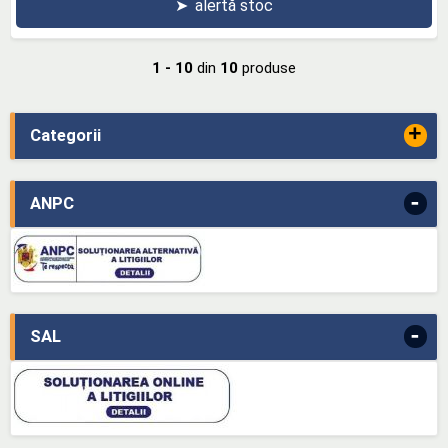
➤
alertă stoc
1 - 10
din
10
produse
+
Categorii
-
ANPC
-
SAL