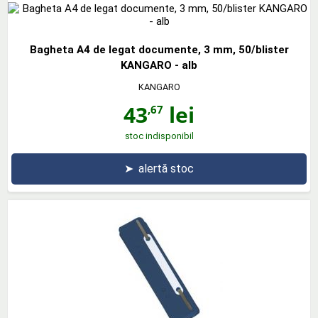
Bagheta A4 de legat documente, 3 mm, 50/blister
KANGARO - alb
KANGARO
43
lei
,67
stoc indisponibil
➤
alertă stoc