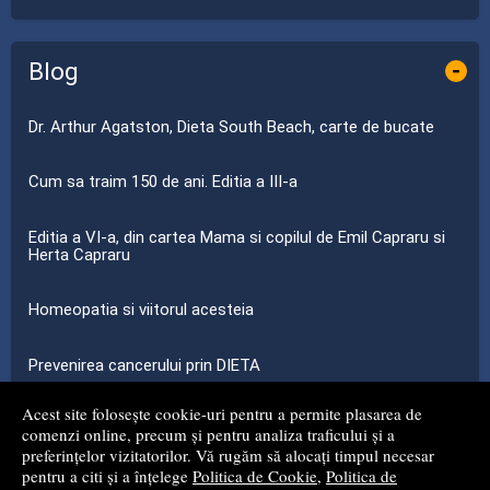
Blog
-
Dr. Arthur Agatston, Dieta South Beach, carte de bucate
Cum sa traim 150 de ani. Editia a III-a
Editia a VI-a, din cartea Mama si copilul de Emil Capraru si
Herta Capraru
Homeopatia si viitorul acesteia
Prevenirea cancerului prin DIETA
Acest site folosește cookie-uri pentru a permite plasarea de
...toate știrile
comenzi online, precum și pentru analiza traficului și a
preferințelor vizitatorilor. Vă rugăm să alocați timpul necesar
pentru a citi și a înțelege
Politica de Cookie
,
Politica de
© 2008 - 2026
S.C. MG NET DISTRIBUTION S.R.L.