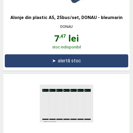
Alonje din plastic A5, 25buc/set, DONAU - bleumarin
DONAU
7
lei
,47
stoc indisponibil
➤
alertă stoc