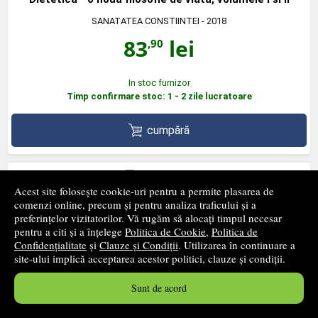
SANATATEA CONSTIINTEI
- 2018
83
lei
,90
In stoc furnizor
Timp confirmare stoc: 1 - 2 zile lucratoare
cumpără
Acest site folosește cookie-uri pentru a permite plasarea de
comenzi online, precum și pentru analiza traficului și a
Noi, Filologii
preferințelor vizitatorilor. Vă rugăm să alocați timpul necesar
pentru a citi și a înțelege
IDEEA EUROPEANA
Politica de Cookie
- 2024
,
Politica de
Confidențialitate
și
Clauze și Condiții
. Utilizarea în continuare a
30
lei
,88
site-ului implică acceptarea acestor politici, clauze și condiții.
PRP:
42,30 lei
Sunt de acord
In stoc furnizor
Timp confirmare stoc: 1 - 2 zile lucratoare