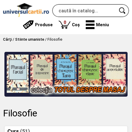
produse
0
Produse
Coș
Meniu
Cărţi
/
Stiinte umaniste
/
Filosofie
Filosofie
Curs
(51)