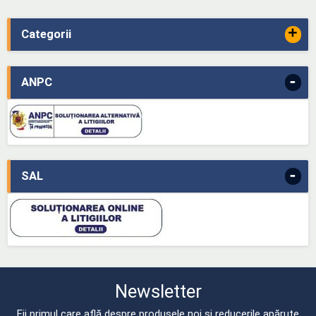
+
Categorii
-
ANPC
-
SAL
Newsletter
Fii primul care află despre produsele noi și reducerile apărute