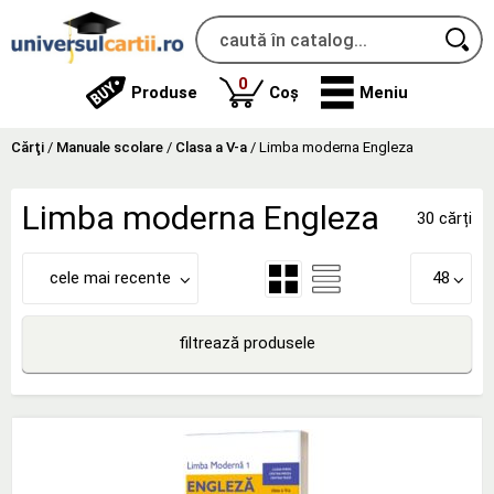
produse
0
Produse
Coș
Meniu
Cărţi
/
Manuale scolare
/
Clasa a V-a
/
Limba moderna Engleza
Limba moderna Engleza
30 cărți
cele mai recente
48
filtrează produsele