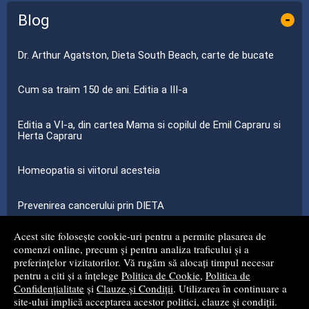
Blog
-
Dr. Arthur Agatston, Dieta South Beach, carte de bucate
Cum sa traim 150 de ani. Editia a III-a
Editia a VI-a, din cartea Mama si copilul de Emil Capraru si
Herta Capraru
Homeopatia si viitorul acesteia
Prevenirea cancerului prin DIETA
Acest site folosește cookie-uri pentru a permite plasarea de
...toate știrile
comenzi online, precum și pentru analiza traficului și a
preferințelor vizitatorilor. Vă rugăm să alocați timpul necesar
pentru a citi și a înțelege
Politica de Cookie
,
Politica de
© 2008 - 2026
S.C. MG NET DISTRIBUTION S.R.L.
Confidențialitate
și
Clauze și Condiții
. Utilizarea în continuare a
site-ului implică acceptarea acestor politici, clauze și condiții.
Magazin online
creat de
Vital Soft