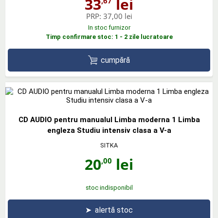
33
lei
,67
PRP:
37,00 lei
In stoc furnizor
Timp confirmare stoc: 1 - 2 zile lucratoare
cumpără
CD AUDIO pentru manualul Limba moderna 1 Limba
engleza Studiu intensiv clasa a V-a
SITKA
20
lei
,00
stoc indisponibil
➤
alertă stoc