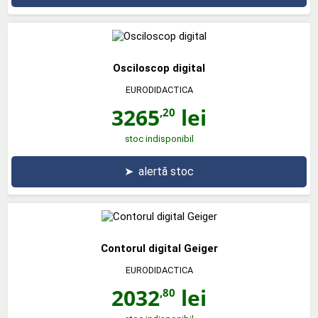
Osciloscop digital
EURODIDACTICA
3265
lei
,20
stoc indisponibil
➤
alertă stoc
Contorul digital Geiger
EURODIDACTICA
2032
lei
,80