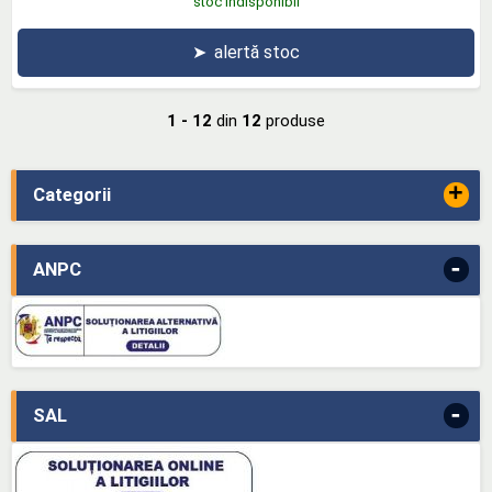
stoc indisponibil
➤
alertă stoc
1 - 12
din
12
produse
+
Categorii
-
ANPC
-
SAL