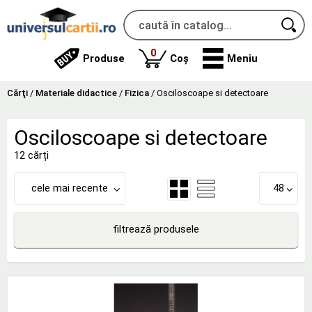
produse
0
Produse
Coș
Meniu
Cărţi
/
Materiale didactice
/
Fizica
/
Osciloscoape si detectoare
Osciloscoape si detectoare
12 cărți
cele mai recente
48
filtrează produsele