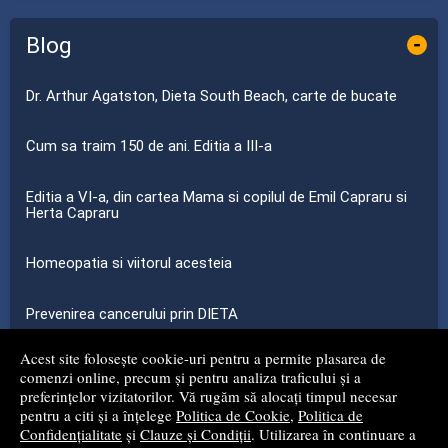
Blog
-
Dr. Arthur Agatston, Dieta South Beach, carte de bucate
Cum sa traim 150 de ani. Editia a III-a
Editia a VI-a, din cartea Mama si copilul de Emil Capraru si
Herta Capraru
Homeopatia si viitorul acesteia
Prevenirea cancerului prin DIETA
Acest site folosește cookie-uri pentru a permite plasarea de
...toate știrile
comenzi online, precum și pentru analiza traficului și a
preferințelor vizitatorilor. Vă rugăm să alocați timpul necesar
pentru a citi și a înțelege
Politica de Cookie
,
Politica de
© 2008 - 2026
S.C. MG NET DISTRIBUTION S.R.L.
Confidențialitate
și
Clauze și Condiții
. Utilizarea în continuare a