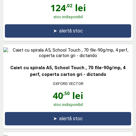
124
lei
,02
stoc indisponibil
➤
alertă stoc
Caiet cu spirala A5, School Touch , 70 file-90g/mp, 4
perf, coperta carton gri - dictando
OXFORD VECTOR
40
lei
,50
stoc indisponibil
➤
alertă stoc