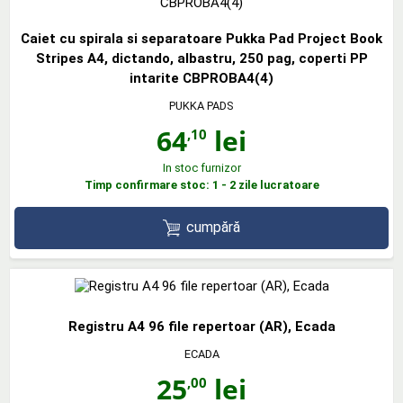
Caiet cu spirala si separatoare Pukka Pad Project Book
Stripes A4, dictando, albastru, 250 pag, coperti PP
intarite CBPROBA4(4)
PUKKA PADS
64
lei
,10
In stoc furnizor
Timp confirmare stoc: 1 - 2 zile lucratoare
cumpără
Registru A4 96 file repertoar (AR), Ecada
ECADA
25
lei
,00