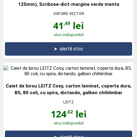
125mm), Scribzee-dict-margine verde menta
OXFORD VECTOR
41
lei
,49
stoc indisponibil
➤
alertă stoc
Caiet de birou LEITZ Cosy, carton laminat, coperta dura,
B5, 80 coli, cu spira, dictando, galben chihlimbar
LEITZ
124
lei
,02
stoc indisponibil