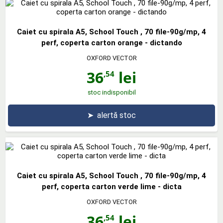
Caiet cu spirala A5, School Touch , 70 file-90g/mp, 4
perf, coperta carton orange - dictando
OXFORD VECTOR
36
lei
,54
stoc indisponibil
➤
alertă stoc
Caiet cu spirala A5, School Touch , 70 file-90g/mp, 4
perf, coperta carton verde lime - dicta
OXFORD VECTOR
36
lei
,54