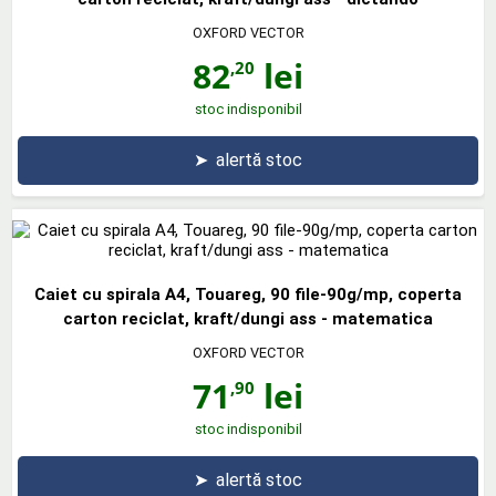
OXFORD VECTOR
82
lei
,20
stoc indisponibil
➤
alertă stoc
Caiet cu spirala A4, Touareg, 90 file-90g/mp, coperta
carton reciclat, kraft/dungi ass - matematica
OXFORD VECTOR
71
lei
,90
stoc indisponibil
➤
alertă stoc