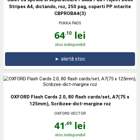
Stripes A4, dictando, roz, 250 pag, coperti PP intarite
CBPROBA4(3)
PUKKA PADS
64
lei
,10
stoc indisponibil
➤
alertă stoc
OXFORD Flash Cards 2.0, 80 flash cards/set, A7(75 x
125mm), Scribzee-dict-margine roz
OXFORD VECTOR
41
lei
,49
stoc indisponibil