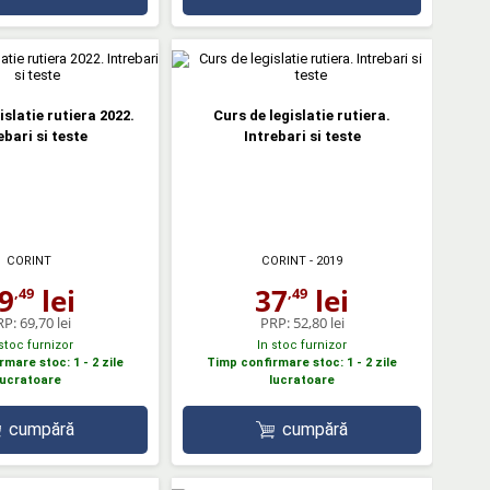
islatie rutiera 2022.
Curs de legislatie rutiera.
ebari si teste
Intrebari si teste
CORINT
CORINT
- 2019
9
lei
37
lei
,49
,49
RP:
69,70 lei
PRP:
52,80 lei
 stoc furnizor
In stoc furnizor
mare stoc: 1 - 2 zile
Timp confirmare stoc: 1 - 2 zile
lucratoare
lucratoare
cumpără
cumpără