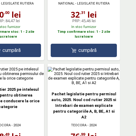
 LEGISLATIE RUTIERA
NATIONAL - LEGISLATIE RUTIERA
0
lei
32
lei
,00
,31
RP:
84,47 lei
PRP:
45,46 lei
 stoc furnizor
In stoc furnizor
mare stoc: 1 - 2 zile
Timp confirmare stoc: 1 - 2 zile
lucratoare
lucratoare
cumpără
cumpără
ier 2025 pe intelesul
Pachet legislatie pentru permisul
 pentru obtinerea
auto, 2025. Noul cod rutier 2025 si
e conducere la orice
Intrebari de examen explicate
categorie
pentru categoriile A, B, BE, A1 si
A2
OCORA
- 2024
TEOCORA
- 2024
,49
,99