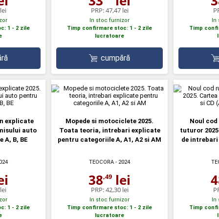
ei
33
lei
3
lei
PRP:
47,47 lei
P
zor
In stoc furnizor
In
: 1 - 2 zile
Timp confirmare stoc: 1 - 2 zile
Timp confir
e
lucratoare
ră
cumpără
n explicate
Mopede si motociclete 2025.
Noul cod 
misului auto
Toata teoria, intrebari explicate
tuturor 2025
e A, B, BE
pentru categoriile A, A1, A2 si AM
de intrebari
024
TEOCORA
- 2024
TE
ei
38
lei
4
,49
lei
PRP:
42,30 lei
P
zor
In stoc furnizor
In
: 1 - 2 zile
Timp confirmare stoc: 1 - 2 zile
Timp confir
e
lucratoare