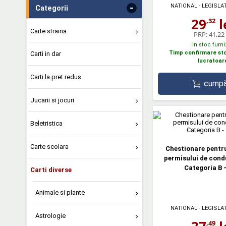
-
NATIONAL - LEGISLA
Categorii
29
l
,32
Carte straina
PRP:
41,22 
In stoc furni
Timp confirmare stoc
Carti in dar
lucratoar
Carti la pret redus
cumpă
Jucarii si jocuri
Beletristica
Carte scolara
Chestionare pentr
permisului de cond
Categoria B -
Carti diverse
Animale si plante
NATIONAL - LEGISLA
Astrologie
,49