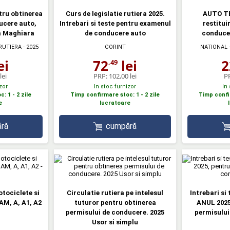
ntru obtinerea
Curs de legislatie rutiera 2025.
AUTO TE
ucere auto,
Intrebari si teste pentru examenul
restitui
a Maghiara
de conducere auto
conducer
 RUTIERA
- 2025
CORINT
NATIONAL -
ei
72
lei
2
,49
lei
PRP:
102,00 lei
P
zor
In stoc furnizor
In
: 1 - 2 zile
Timp confirmare stoc: 1 - 2 zile
Timp confir
e
lucratoare
ră
cumpără
otociclete si
Circulatie rutiera pe intelesul
Intrebari si
AM, A, A1, A2
tuturor pentru obtinerea
ANUL 2025
permisului de conducere. 2025
permisului
Usor si simplu