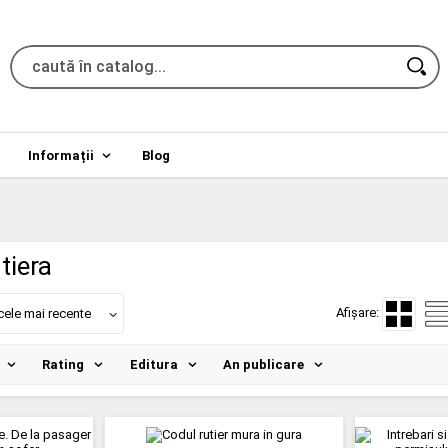
Informații
Blog
tiera
Afișare:
cele mai recente
Rating
Editura
An publicare