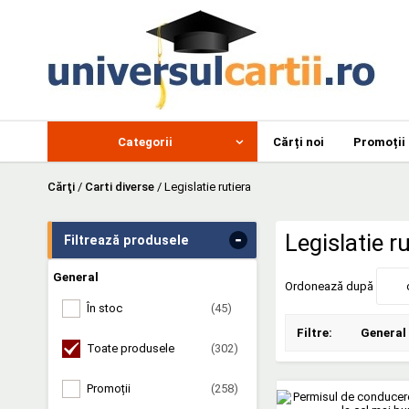
Categorii
Cărți noi
Promoții
Cărţi
/
Carti diverse
/
Legislatie rutiera
-
Legislatie ru
Filtrează produsele
General
Ordonează după
În stoc
(45)
Filtre:
General
Toate produsele
(302)
Promoții
(258)