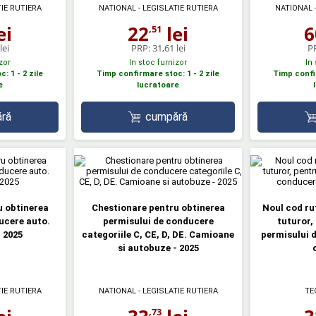
TIE RUTIERA
NATIONAL - LEGISLATIE RUTIERA
NATIONAL -
ei
22
lei
6
,51
lei
PRP:
31,61 lei
P
zor
In stoc furnizor
In
: 1 - 2 zile
Timp confirmare stoc: 1 - 2 zile
Timp confir
e
lucratoare
ră
cumpără
u obtinerea
Chestionare pentru obtinerea
Noul cod rut
ucere auto.
permisului de conducere
tuturor,
 2025
categoriile C, CE, D, DE. Camioane
permisului d
si autobuze - 2025
TIE RUTIERA
NATIONAL - LEGISLATIE RUTIERA
TE
,73