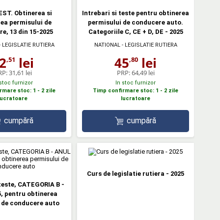
ST. Obtinerea si
Intrebari si teste pentru obtinerea
rea permisului de
permisului de conducere auto.
e, 13 din 15-2025
Categoriile C, CE + D, DE - 2025
 LEGISLATIE RUTIERA
NATIONAL - LEGISLATIE RUTIERA
2
lei
45
lei
,51
,80
RP:
31,61 lei
PRP:
64,49 lei
 stoc furnizor
In stoc furnizor
mare stoc: 1 - 2 zile
Timp confirmare stoc: 1 - 2 zile
lucratoare
lucratoare
cumpără
cumpără
Curs de legislatie rutiera - 2025
 teste, CATEGORIA B -
, pentru obtinerea
 de conducere auto