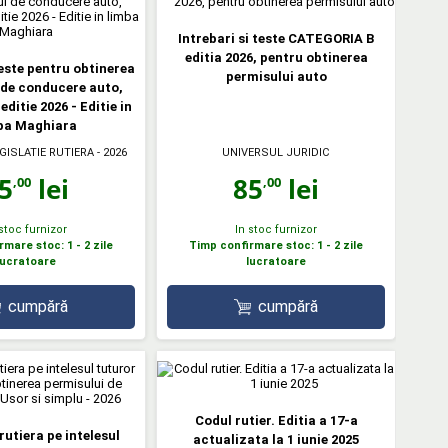
Intrebari si teste CATEGORIA B
editia 2026, pentru obtinerea
teste pentru obtinerea
permisului auto
 de conducere auto,
editie 2026 - Editie in
ba Maghiara
EGISLATIE RUTIERA
- 2026
UNIVERSUL JURIDIC
5
lei
85
lei
,00
,00
 stoc furnizor
In stoc furnizor
mare stoc: 1 - 2 zile
Timp confirmare stoc: 1 - 2 zile
lucratoare
lucratoare
cumpără
cumpără
Codul rutier. Editia a 17-a
rutiera pe intelesul
actualizata la 1 iunie 2025