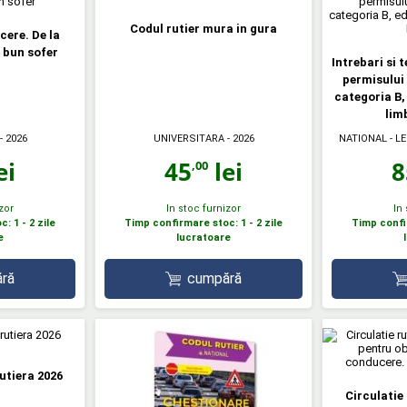
Codul rutier mura in gura
cere. De la
 bun sofer
Intrebari si 
permisului
categoria B, 
lim
- 2026
UNIVERSITARA
- 2026
NATIONAL - L
ei
45
lei
8
,00
zor
In stoc furnizor
In
: 1 - 2 zile
Timp confirmare stoc: 1 - 2 zile
Timp confir
e
lucratoare
ră
cumpără
rutiera 2026
Circulatie 