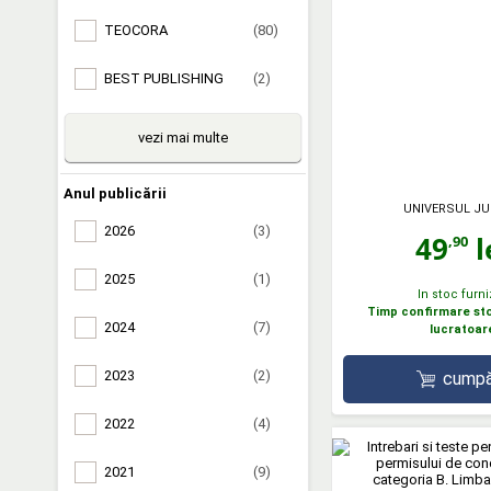
TEOCORA
(80)
BEST PUBLISHING
(2)
vezi mai multe
Anul publicării
UNIVERSUL JU
2026
(3)
49
l
,90
2025
(1)
In stoc furni
Timp confirmare stoc
2024
(7)
lucratoar
2023
(2)
cumpă
2022
(4)
2021
(9)