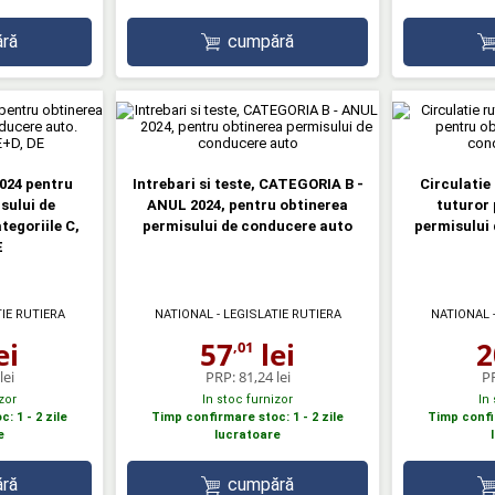
ră
cumpără
2024 pentru
Intrebari si teste, CATEGORIA B -
Circulatie 
sului de
ANUL 2024, pentru obtinerea
tuturor 
egoriile C,
permisului de conducere auto
permisului 
E
TIE RUTIERA
NATIONAL - LEGISLATIE RUTIERA
NATIONAL -
ei
57
lei
2
,01
lei
PRP:
81,24 lei
P
zor
In stoc furnizor
In
: 1 - 2 zile
Timp confirmare stoc: 1 - 2 zile
Timp confir
e
lucratoare
ră
cumpără