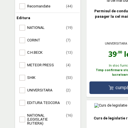
Recomandate
(44)
Permisul de condu
pasager la cel mai
Editura
NATIONAL
(19)
CORINT
(7)
UNIVERSITARA
39
l
,00
C.H.BECK
(13)
METEOR PRESS
(4)
In stoc furni
Timp confirmare stoc
lucratoar
SHIK
(53)
cumpă
UNIVERSITARA
(2)
EDITURA TEOCORA
(1)
NATIONAL
(16)
Curs de legislatie 
(LEGISLATIE
RUTIERA)