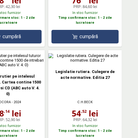
8
lei
76
lei
RP:
42,30 lei
PRP:
84,60 lei
 stoc furnizor
In stoc furnizor
mare stoc: 1 - 2 zile
Timp confirmare stoc: 1 - 2 zile
lucratoare
lucratoare
cumpără
cumpără
Legislatie rutiera. Culegere de
rutier pe intelesul
acte normative. Editia 27
. Cartea contine 1500
 si CD (ABC auto V. 4.
0)
OCORA
- 2024
C.H.BECK
8
lei
54
lei
,14
,52
RP:
52,90 lei
PRP:
64,32 lei
 stoc furnizor
In stoc furnizor
mare stoc: 1 - 2 zile
Timp confirmare stoc: 1 - 2 zile
lucratoare
lucratoare