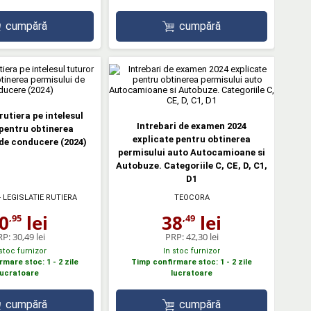
cumpără
cumpără
rutiera pe intelesul
Intrebari de examen 2024
pentru obtinerea
explicate pentru obtinerea
de conducere (2024)
permisului auto Autocamioane si
Autobuze. Categoriile C, CE, D, C1,
D1
 LEGISLATIE RUTIERA
TEOCORA
0
lei
38
lei
,95
,49
RP:
30,49 lei
PRP:
42,30 lei
 stoc furnizor
In stoc furnizor
mare stoc: 1 - 2 zile
Timp confirmare stoc: 1 - 2 zile
lucratoare
lucratoare
cumpără
cumpără