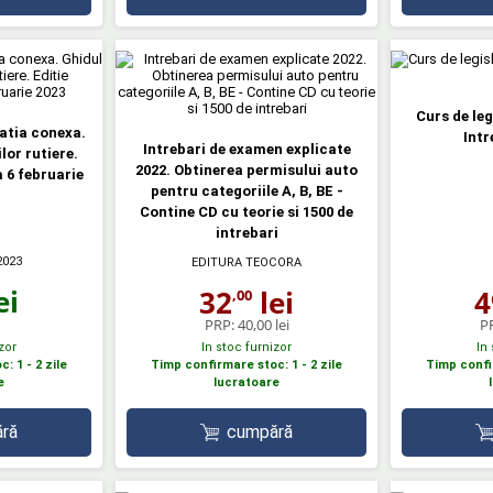
Curs de leg
latia conexa.
Intr
Intrebari de examen explicate
lor rutiere.
2022. Obtinerea permisului auto
a 6 februarie
pentru categoriile A, B, BE -
Contine CD cu teorie si 1500 de
intrebari
2023
EDITURA TEOCORA
ei
32
lei
4
,00
PRP:
40,00 lei
P
zor
In stoc furnizor
In
: 1 - 2 zile
Timp confirmare stoc: 1 - 2 zile
Timp confir
e
lucratoare
ră
cumpără