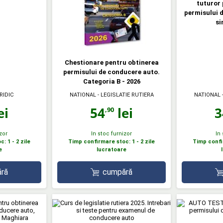
tuturor 
permisului d
si
Chestionare pentru obtinerea
permisului de conducere auto.
Categoria B - 2026
RIDIC
NATIONAL - LEGISLATIE RUTIERA
NATIONAL -
ei
54
lei
3
,90
zor
In stoc furnizor
In
: 1 - 2 zile
Timp confirmare stoc: 1 - 2 zile
Timp confir
e
lucratoare
ră
cumpără