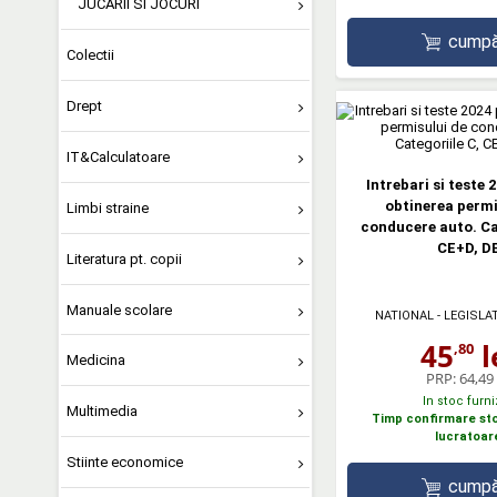
JUCARII SI JOCURI
cumpă
Colectii
Drept
IT&Calculatoare
Intrebari si teste 
obtinerea permi
Limbi straine
conducere auto. Cat
CE+D, D
Literatura pt. copii
Manuale scolare
NATIONAL - LEGISLA
45
l
,80
Medicina
PRP:
64,49 
In stoc furni
Multimedia
Timp confirmare stoc
lucratoar
Stiinte economice
cumpă