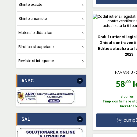
Stiinte exacte
Stiinte umaniste
Materiale didactice
Codul rutier si legis
Ghidul contraventii
Birotica si papetarie
Editie actualizata l
2023
Reviste si integrame
HAMANGIU
- 
-
58
l
ANPC
,00
In stoc furni
Timp confirmare stoc
lucratoar
-
SAL
cumpă