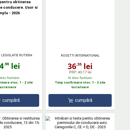
pentru obtinerea
e conducere. Usor si
mplu - 2026
 LEGISLATIE RUTIERA
ROSETTI INTERNATIONAL
4
lei
36
lei
,90
,55
PRP:
40,17 lei
 stoc furnizor
In stoc furnizor
mare stoc: 1 - 2 zile
Timp confirmare stoc: 1 - 2 zile
lucratoare
lucratoare
cumpără
cumpără