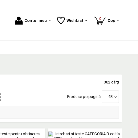
produse
0
Contul meu
WishList
Coș
302 cărți
Produse pe pagină
48