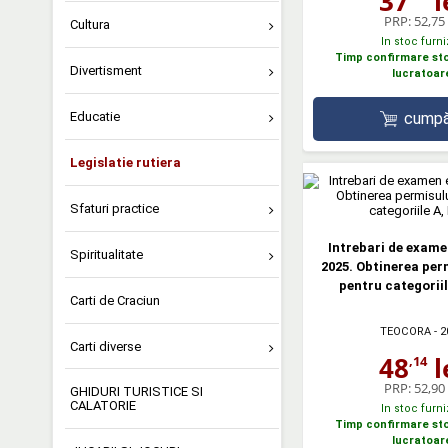
37
l
PRP:
52,75 
Cultura
In stoc furni
Timp confirmare stoc
Divertisment
lucratoar
cumpă
Educatie
Legislatie rutiera
Sfaturi practice
Intrebari de exame
Spiritualitate
2025. Obtinerea per
pentru categoriil
Carti de Craciun
TEOCORA
- 2
Carti diverse
48
l
,14
PRP:
52,90 
GHIDURI TURISTICE SI
CALATORIE
In stoc furni
Timp confirmare stoc
lucratoar