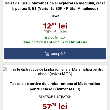
Caiet de lucru. Matematica si explorarea mediului, clasa
I, partea II, E1 (Varianta EDP - Pitila, Mihailescu)
ELICART
12
lei
,01
PRP:
15,40 lei
In stoc furnizor
Timp confirmare stoc: 1 - 2 zile lucratoare
cumpără
Teste distractive de Limba romana si Matematica
pentru clasa I (Avizat M.E.C)
RENTROP SI STRATON
57
lei
,75