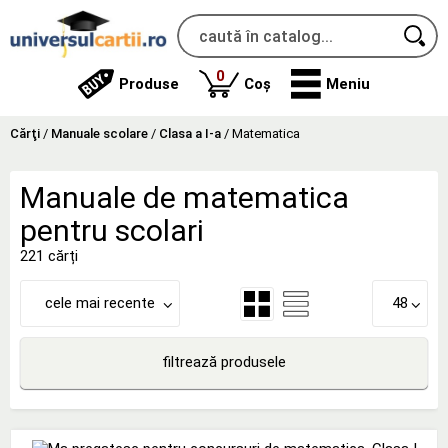
produse
0
Produse
Coș
Meniu
Cărţi
/
Manuale scolare
/
Clasa a I-a
/
Matematica
Manuale de matematica
pentru scolari
221 cărți
cele mai recente
48
filtrează produsele