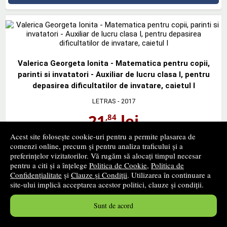
Valerica Georgeta Ionita - Matematica pentru copii,
parinti si invatatori - Auxiliar de lucru clasa I, pentru
depasirea dificultatilor de invatare, caietul I
LETRAS
- 2017
21
lei
,84
PRP:
25,40 lei
Acest site folosește cookie-uri pentru a permite plasarea de
comenzi online, precum și pentru analiza traficului și a
In stoc furnizor
preferințelor vizitatorilor. Vă rugăm să alocați timpul necesar
Timp confirmare stoc: 1 - 2 zile lucratoare
pentru a citi și a înțelege
Politica de Cookie
,
Politica de
Confidențialitate
și
Clauze și Condiții
. Utilizarea în continuare a
cumpără
site-ului implică acceptarea acestor politici, clauze și condiții.
Sunt de acord