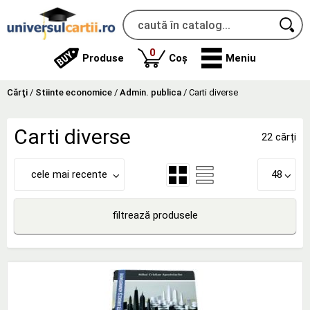
produse
0
Produse
Coș
Meniu
Cărţi
/
Stiinte economice
/
Admin. publica
/
Carti diverse
Carti diverse
22 cărți
cele mai recente
48
filtrează produsele