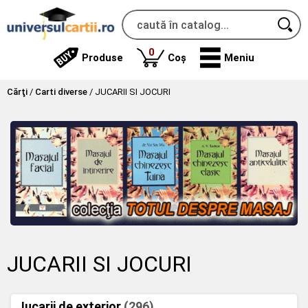
produse
0
Produse
Coș
Meniu
Cărţi
/
Carti diverse
/
JUCARII SI JOCURI
JUCARII SI JOCURI
Jucarii de exterior
(296)