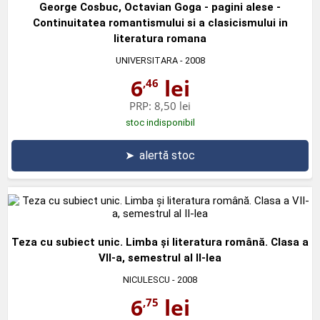
George Cosbuc, Octavian Goga - pagini alese -
Continuitatea romantismului si a clasicismului in
literatura romana
UNIVERSITARA
- 2008
6
lei
,46
PRP:
8,50 lei
stoc indisponibil
➤
alertă stoc
Teza cu subiect unic. Limba şi literatura română. Clasa a
VII-a, semestrul al II-lea
NICULESCU
- 2008
6
lei
,75