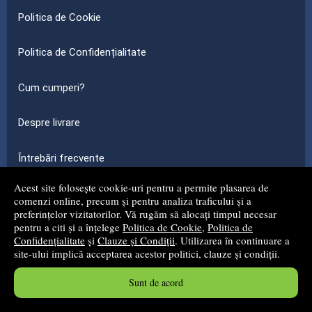
Politica de Cookie
Politica de Confidențialitate
Cum cumperi?
Despre livrare
Întrebări frecvente
Acest site folosește cookie-uri pentru a permite plasarea de
comenzi online, precum și pentru analiza traficului și a
Magazin
-
preferințelor vizitatorilor. Vă rugăm să alocați timpul necesar
pentru a citi și a înțelege
Politica de Cookie
,
Politica de
Confidențialitate
și
Clauze și Condiții
. Utilizarea în continuare a
Informații de contact
site-ului implică acceptarea acestor politici, clauze și condiții.
Formular de retur
Sunt de acord