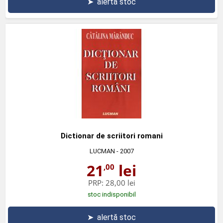
➤
alertă stoc
Dictionar de scriitori romani
LUCMAN
- 2007
21
lei
,00
PRP:
28,00 lei
stoc indisponibil
➤
alertă stoc