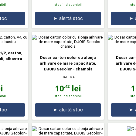
ibil
stoc indisponibil
sto
stoc
➤
alertă stoc
➤
1/2, carton,
Dosar carton color cu alonja
Dosar cart
li, albastru
arhivare de mare capacitate,
arhivare d
DJOIS Secolor - chamois
DJOIS Se
JALEMA
i
10
lei
1
,42
ibil
stoc indisponibil
sto
stoc
➤
alertă stoc
➤