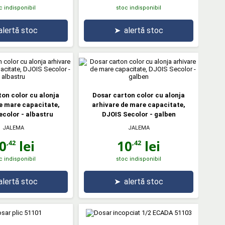
c indisponibil
stoc indisponibil
alertă stoc
➤
alertă stoc
on color cu alonja
Dosar carton color cu alonja
e mare capacitate,
arhivare de mare capacitate,
color - albastru
DJOIS Secolor - galben
JALEMA
JALEMA
0
lei
10
lei
,42
,42
c indisponibil
stoc indisponibil
alertă stoc
➤
alertă stoc