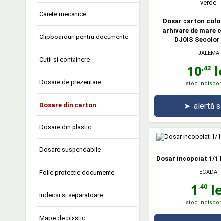
Caiete mecanice
Dosar carton colo
arhivare de mare 
Clipboarduri pentru documente
DJOIS Secolor 
JALEMA
Cutii si containere
10
l
,42
Dosare de prezentare
stoc indispon
Dosare din carton
➤
alertă 
Dosare din plastic
Dosare suspendabile
Dosar incopciat 1/1
Folie protectie documente
ECADA
1
le
,40
Indecsi si separatoare
stoc indispon
Mape de plastic