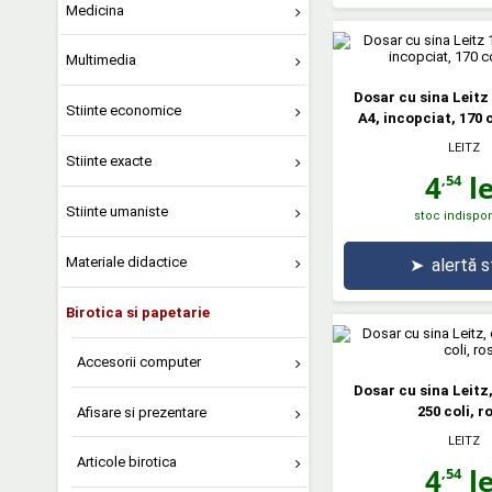
Medicina
Multimedia
Dosar cu sina Leitz 
Stiinte economice
A4, incopciat, 170 
LEITZ
Stiinte exacte
4
le
,54
Stiinte umaniste
stoc indispon
Materiale didactice
➤
alertă 
Birotica si papetarie
Accesorii computer
Dosar cu sina Leitz,
250 coli, r
Afisare si prezentare
LEITZ
Articole birotica
4
le
,54