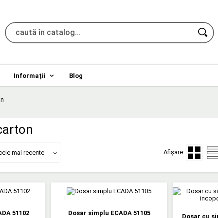
Informații
Blog
on
carton
Afișare:
cele mai recente
ADA 51102
Dosar simplu ECADA 51105
Dosar cu si