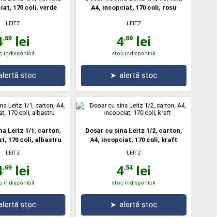
iat, 170 coli, verde
A4, incopciat, 170 coli, rosu
LEITZ
LEITZ
4
lei
4
lei
,69
,69
c indisponibil
stoc indisponibil
alertă stoc
➤
alertă stoc
na Leitz 1/1, carton,
Dosar cu sina Leitz 1/2, carton,
t, 170 coli, albastru
A4, incopciat, 170 coli, kraft
LEITZ
LEITZ
4
lei
4
lei
,69
,54
c indisponibil
stoc indisponibil
alertă stoc
➤
alertă stoc