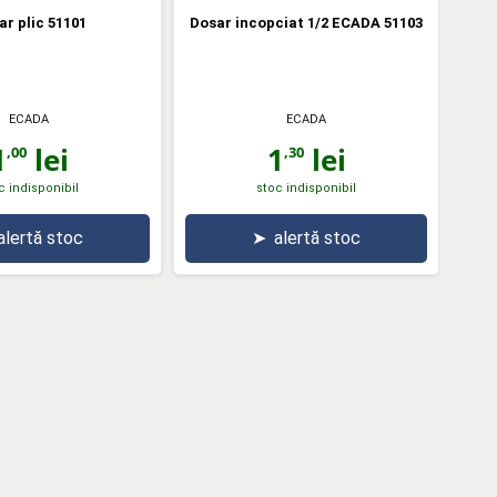
ar plic 51101
Dosar incopciat 1/2 ECADA 51103
ECADA
ECADA
1
lei
1
lei
,00
,30
c indisponibil
stoc indisponibil
alertă stoc
➤
alertă stoc