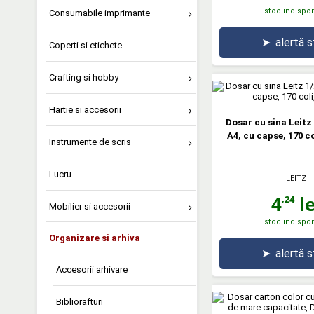
stoc indispon
Consumabile imprimante
➤
alertă 
Coperti si etichete
Crafting si hobby
Hartie si accesorii
Dosar cu sina Leitz 
A4, cu capse, 170 co
Instrumente de scris
Lucru
LEITZ
4
le
,24
Mobilier si accesorii
stoc indispon
Organizare si arhiva
➤
alertă 
Accesorii arhivare
Bibliorafturi