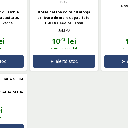
Dos
r cu alonja
Dosar carton color cu alonja
capacitate,
arhivare de mare capacitate,
- verde
DJOIS Secolor - rosu
JALEMA
ei
10
lei
,42
ibil
stoc indisponibil
sto
stoc
➤
alertă stoc
➤
 ECADA 51104
i
ibil