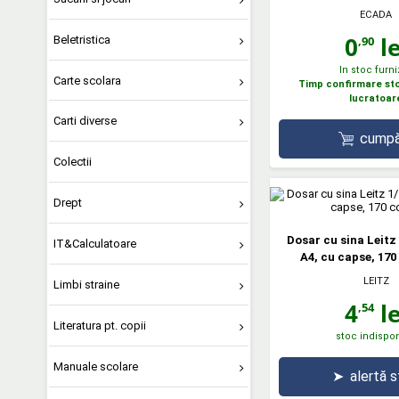
ECADA
0
le
Beletristica
,90
In stoc furni
Carte scolara
Timp confirmare stoc
lucratoar
Carti diverse
cumpă
Colectii
Drept
Dosar cu sina Leitz 
IT&Calculatoare
A4, cu capse, 170 
LEITZ
Limbi straine
4
le
,54
Literatura pt. copii
stoc indispon
Manuale scolare
➤
alertă 