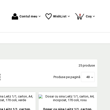
produse
0
Contul meu
WishList
Coș
25 produse
Produse pe pagină
48
na Leitz 1/1, carton,
Dosar cu sina Leitz 1/1, carton,