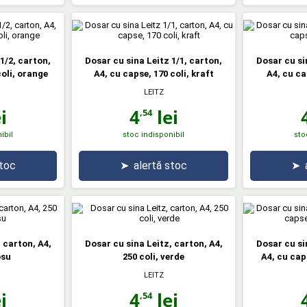
1/2, carton,
Dosar cu sina Leitz 1/1, carton,
Dosar cu si
coli, orange
A4, cu capse, 170 coli, kraft
A4, cu ca
LEITZ
i
4
lei
,54
ibil
stoc indisponibil
sto
stoc
➤
alertă stoc
➤
 carton, A4,
Dosar cu sina Leitz, carton, A4,
Dosar cu si
osu
250 coli, verde
A4, cu cap
LEITZ
i
4
lei
,54