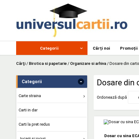
Categorii
Cărți noi
Promoții
Cărţi
/
Birotica si papetarie
/
Organizare si arhiva
/
Dosare din cart
-
Dosare din 
Categorii
Carte straina
Ordonează după
Carti in dar
Carti la pret redus
Dosar cu sina EC
Jucarii si jocuri