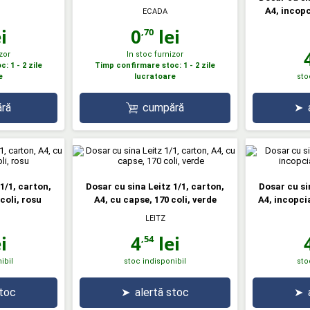
A4, incopc
ECADA
i
0
lei
,70
zor
In stoc furnizor
: 1 - 2 zile
Timp confirmare stoc: 1 - 2 zile
e
lucratoare
sto
ră
cumpără
➤
1/1, carton,
Dosar cu sina Leitz 1/1, carton,
Dosar cu si
coli, rosu
A4, cu capse, 170 coli, verde
A4, incopcia
LEITZ
i
4
lei
,54
ibil
stoc indisponibil
sto
stoc
➤
alertă stoc
➤