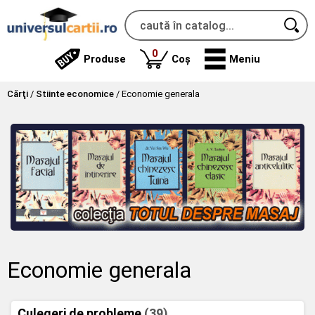
produse
0
Produse
Coș
Meniu
Cărţi
/
Stiinte economice
/
Economie generala
Economie generala
Culegeri de probleme
(39)