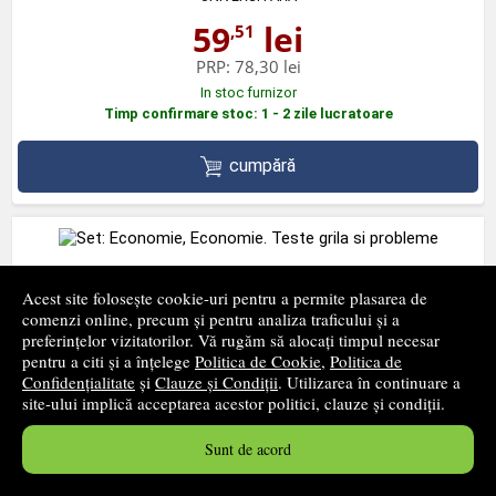
59
lei
,51
PRP:
78,30 lei
In stoc furnizor
Timp confirmare stoc: 1 - 2 zile lucratoare
cumpără
Set: Economie, Economie. Teste grila si probleme
Acest site folosește cookie-uri pentru a permite plasarea de
comenzi online, precum și pentru analiza traficului și a
UNIVERSITARA
preferințelor vizitatorilor. Vă rugăm să alocați timpul necesar
57
lei
,00
pentru a citi și a înțelege
Politica de Cookie
,
Politica de
Confidențialitate
și
Clauze și Condiții
. Utilizarea în continuare a
PRP:
75,00 lei
site-ului implică acceptarea acestor politici, clauze și condiții.
In stoc furnizor
Timp confirmare stoc: 1 - 2 zile lucratoare
Sunt de acord
cumpără