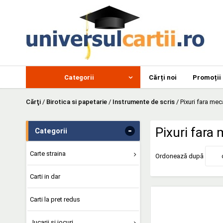
Categorii
Cărți noi
Promoții
Cărţi
/
Birotica si papetarie
/
Instrumente de scris
/
Pixuri fara me
-
Pixuri fara
Categorii
Carte straina
Ordonează după
Carti in dar
Carti la pret redus
Jucarii si jocuri