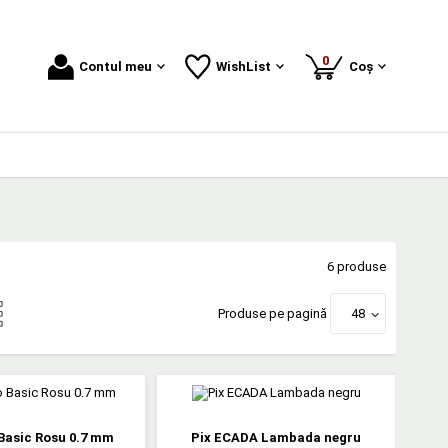
produse
0
Contul meu
WishList
Coș
6 produse
Produse pe pagină
48
Basic Rosu 0.7 mm
Pix ECADA Lambada negru