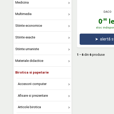
Medicina
DACO
Multimedia
0
le
,90
Stiinte economice
stoc indispon
Stiinte exacte
➤
alertă 
Stiinte umaniste
1 - 6
din
6
produse
Materiale didactice
Birotica si papetarie
Accesorii computer
Afisare si prezentare
Articole birotica