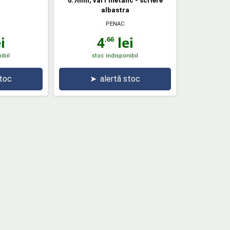
0.7mm, varf metalic - scriere
albastra
PENAC
i
4
lei
,66
ibil
stoc indisponibil
stoc
➤
alertă stoc