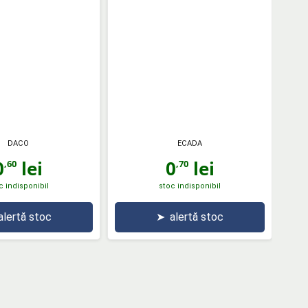
DACO
ECADA
0
lei
0
lei
,60
,70
c indisponibil
stoc indisponibil
alertă stoc
➤
alertă stoc