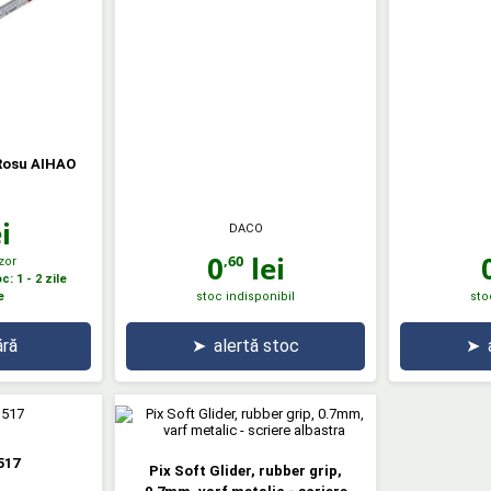
 Rosu AIHAO
i
DACO
0
lei
,60
zor
: 1 - 2 zile
e
stoc indisponibil
sto
ră
➤
alertă stoc
➤
517
Pix Soft Glider, rubber grip,