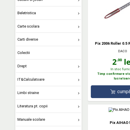
Beletristica
Carte scolara
Carti diverse
Pix 2006 Roller 0.5
DACO
Colectii
2
le
,00
Drept
In stoc furni
Timp confirmare stoc
lucratoar
IT&Calculatoare
cumpă
Limbi straine
Literatura pt. copii
Manuale scolare
Pix AIHAO 