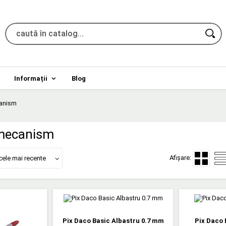
Informații
Blog
canism
 mecanism
Afișare:
cele mai recente
Pix Daco Basic Albastru 0.7 mm
Pix Daco 