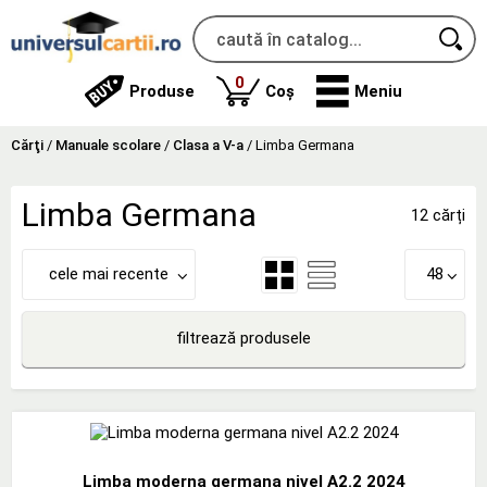
produse
0
Produse
Coș
Meniu
Cărţi
/
Manuale scolare
/
Clasa a V-a
/
Limba Germana
Limba Germana
12 cărți
cele mai recente
48
filtrează produsele
Limba moderna germana nivel A2.2 2024