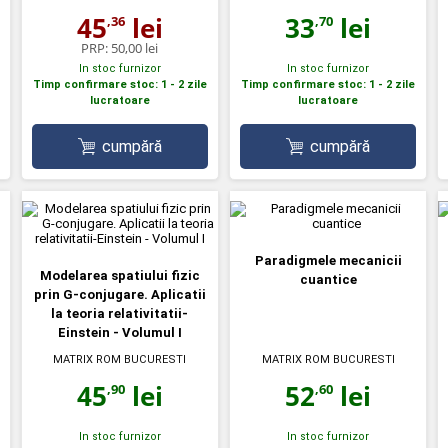
33
lei
45
lei
,70
,36
PRP:
50,00 lei
In stoc furnizor
In stoc furnizor
Timp confirmare stoc: 1 - 2 zile
Timp confirmare stoc: 1 - 2 zile
lucratoare
lucratoare
cumpără
cumpără
Paradigmele mecanicii
Modelarea spatiului fizic
cuantice
prin G-conjugare. Aplicatii
la teoria relativitatii-
Einstein - Volumul I
MATRIX ROM BUCURESTI
MATRIX ROM BUCURESTI
45
lei
52
lei
,90
,60
In stoc furnizor
In stoc furnizor