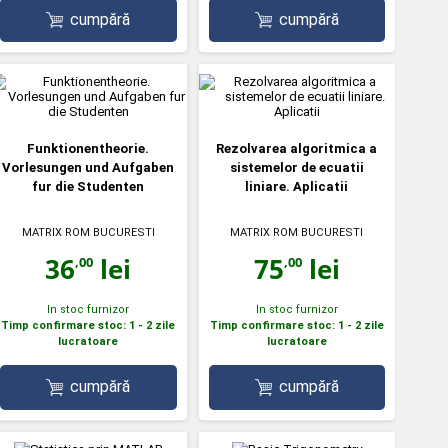
cumpără
cumpără
Funktionentheorie.
Rezolvarea algoritmica a
Vorlesungen und Aufgaben
sistemelor de ecuatii
fur die Studenten
liniare. Aplicatii
MATRIX ROM BUCURESTI
MATRIX ROM BUCURESTI
36
lei
75
lei
,00
,00
In stoc furnizor
In stoc furnizor
Timp confirmare stoc: 1 - 2 zile
Timp confirmare stoc: 1 - 2 zile
lucratoare
lucratoare
cumpără
cumpără