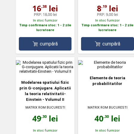
16
lei
8
lei
,38
,19
PRP:
18,00 lei
PRP:
9,00 lei
In stoc furnizor
In stoc furnizor
Timp confirmare stoc: 1 - 2 zile
Timp confirmare stoc: 1 - 2 zile
lucratoare
lucratoare
cumpără
cumpără
Elemente de teoria
Modelarea spatiului fizic
probabilitatilor
prin G-conjugare. Aplicatii
la teoria relativitatii-
Einstein - Volumul II
MATRIX ROM BUCURESTI
MATRIX ROM BUCURESTI
49
lei
40
lei
,30
,30
In stoc furnizor
In stoc furnizor