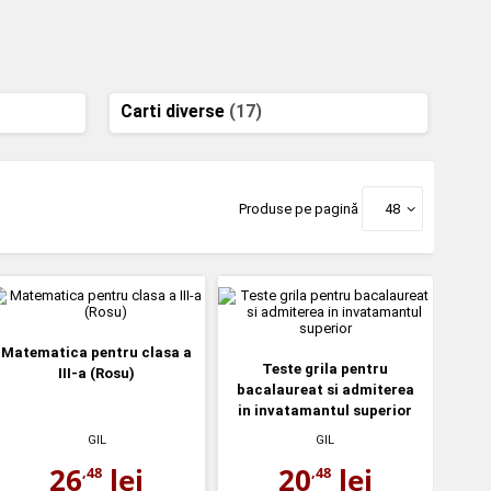
Carti diverse
(17)
Produse pe pagină
48
Matematica pentru clasa a
Teste grila pentru
III-a (Rosu)
bacalaureat si admiterea
in invatamantul superior
GIL
GIL
26
lei
20
lei
,48
,48