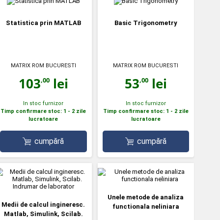
Statistica prin MATLAB
Basic Trigonometry
MATRIX ROM BUCURESTI
MATRIX ROM BUCURESTI
103
lei
53
lei
,00
,00
In stoc furnizor
In stoc furnizor
Timp confirmare stoc: 1 - 2 zile
Timp confirmare stoc: 1 - 2 zile
lucratoare
lucratoare
cumpără
cumpără
Unele metode de analiza
Medii de calcul ingineresc.
functionala neliniara
Matlab, Simulink, Scilab.