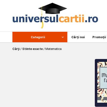
Categorii
Cărți noi
Promoții
Cărţi
/
Stiinte exacte
/
Matematica