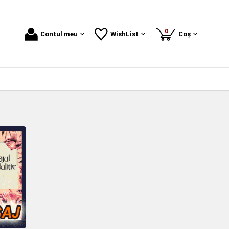
produse
0
Contul meu
WishList
Coș