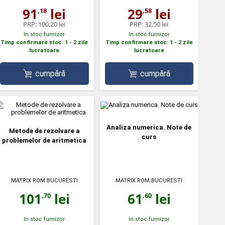
91
lei
29
lei
,18
,58
PRP:
100,20 lei
PRP:
32,50 lei
In stoc furnizor
In stoc furnizor
Timp confirmare stoc: 1 - 2 zile
Timp confirmare stoc: 1 - 2 zile
lucratoare
lucratoare
cumpără
cumpără
Analiza numerica. Note de
Metode de rezolvare a
curs
problemelor de aritmetica
MATRIX ROM BUCURESTI
MATRIX ROM BUCURESTI
101
lei
61
lei
,70
,60
In stoc furnizor
In stoc furnizor