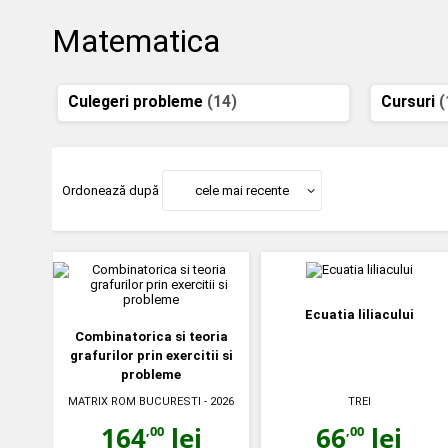
Matematica
Culegeri probleme
(14)
Cursuri
(
Ordonează după
cele mai recente
Ecuatia liliacului
Combinatorica si teoria
grafurilor prin exercitii si
probleme
MATRIX ROM BUCURESTI
- 2026
TREI
164
lei
66
lei
,00
,00