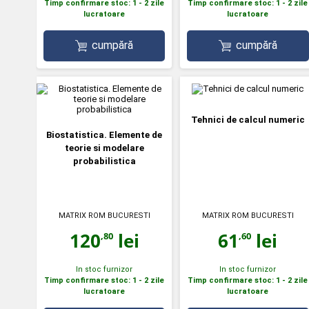
Timp confirmare stoc: 1 - 2 zile
Timp confirmare stoc: 1 - 2 zile
lucratoare
lucratoare
cumpără
cumpără
Tehnici de calcul numeric
Biostatistica. Elemente de
teorie si modelare
probabilistica
MATRIX ROM BUCURESTI
MATRIX ROM BUCURESTI
120
lei
61
lei
,80
,60
In stoc furnizor
In stoc furnizor
Timp confirmare stoc: 1 - 2 zile
Timp confirmare stoc: 1 - 2 zile
lucratoare
lucratoare