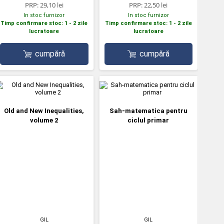
PRP:
29,10 lei
PRP:
22,50 lei
In stoc furnizor
In stoc furnizor
Timp confirmare stoc: 1 - 2 zile
Timp confirmare stoc: 1 - 2 zile
lucratoare
lucratoare
cumpără
cumpără
Old and New Inequalities,
Sah-matematica pentru
volume 2
ciclul primar
GIL
GIL