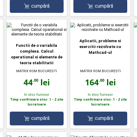
cumpără
cumpără
Aplicatii, probleme si
Functii de o variabila
exercitii rezolvate cu
complexa. Calcul
Mathcad-ul
operational si elemente de
teoria stabilitatii
MATRIX ROM BUCURESTI
MATRIX ROM BUCURESTI
44
lei
164
lei
,00
,00
In stoc furnizor
In stoc furnizor
Timp confirmare stoc: 1 - 2 zile
Timp confirmare stoc: 1 - 2 zile
lucratoare
lucratoare
cumpără
cumpără