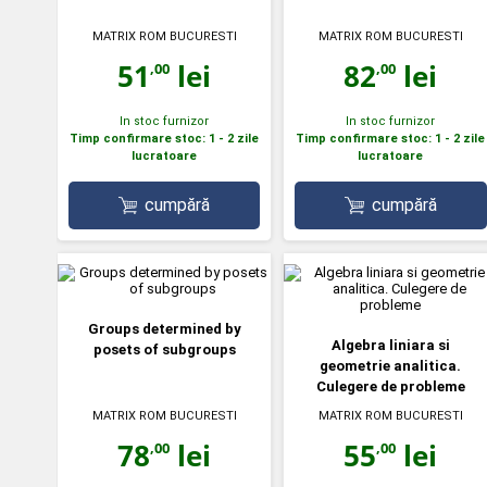
MATRIX ROM BUCURESTI
MATRIX ROM BUCURESTI
51
lei
82
lei
,00
,00
In stoc furnizor
In stoc furnizor
Timp confirmare stoc: 1 - 2 zile
Timp confirmare stoc: 1 - 2 zile
lucratoare
lucratoare
cumpără
cumpără
Groups determined by
Algebra liniara si
posets of subgroups
geometrie analitica.
Culegere de probleme
MATRIX ROM BUCURESTI
MATRIX ROM BUCURESTI
78
lei
55
lei
,00
,00