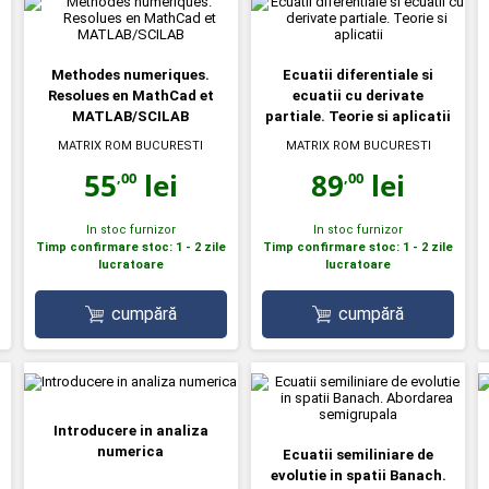
Methodes numeriques.
Ecuatii diferentiale si
Resolues en MathCad et
ecuatii cu derivate
MATLAB/SCILAB
partiale. Teorie si aplicatii
MATRIX ROM BUCURESTI
MATRIX ROM BUCURESTI
55
lei
89
lei
,00
,00
In stoc furnizor
In stoc furnizor
Timp confirmare stoc: 1 - 2 zile
Timp confirmare stoc: 1 - 2 zile
lucratoare
lucratoare
cumpără
cumpără
Introducere in analiza
numerica
Ecuatii semiliniare de
evolutie in spatii Banach.