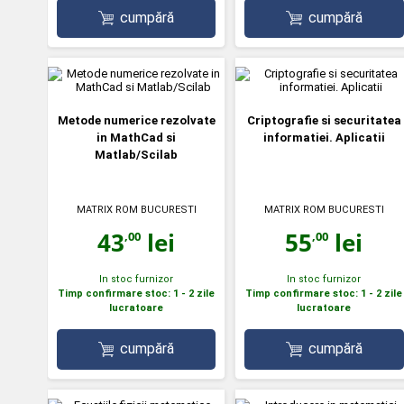
cumpără
cumpără
Metode numerice rezolvate
Criptografie si securitatea
in MathCad si
informatiei. Aplicatii
Matlab/Scilab
MATRIX ROM BUCURESTI
MATRIX ROM BUCURESTI
43
lei
55
lei
,00
,00
In stoc furnizor
In stoc furnizor
Timp confirmare stoc: 1 - 2 zile
Timp confirmare stoc: 1 - 2 zile
lucratoare
lucratoare
cumpără
cumpără