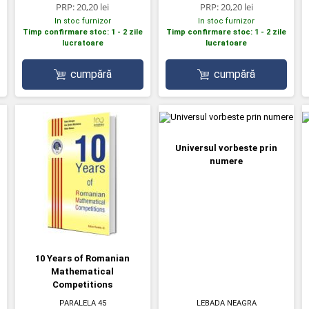
PRP:
20,20 lei
PRP:
20,20 lei
In stoc furnizor
In stoc furnizor
Timp confirmare stoc: 1 - 2 zile
Timp confirmare stoc: 1 - 2 zile
lucratoare
lucratoare
cumpără
cumpără
Universul vorbeste prin
numere
10 Years of Romanian
Mathematical
Competitions
LEBADA NEAGRA
PARALELA 45