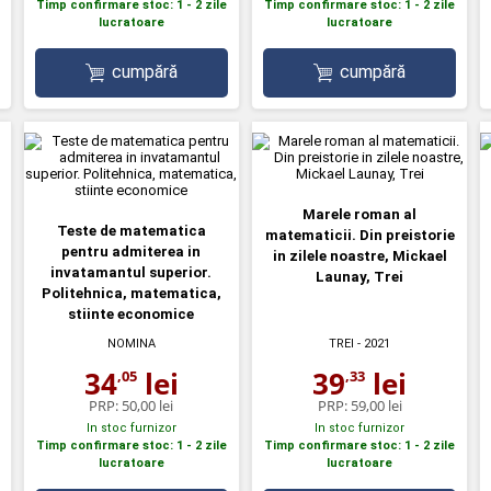
Timp confirmare stoc: 1 - 2 zile
Timp confirmare stoc: 1 - 2 zile
lucratoare
lucratoare
cumpără
cumpără
Marele roman al
Teste de matematica
matematicii. Din preistorie
pentru admiterea in
in zilele noastre, Mickael
invatamantul superior.
Launay, Trei
Politehnica, matematica,
stiinte economice
NOMINA
TREI
- 2021
34
lei
39
lei
,05
,33
PRP:
50,00 lei
PRP:
59,00 lei
In stoc furnizor
In stoc furnizor
Timp confirmare stoc: 1 - 2 zile
Timp confirmare stoc: 1 - 2 zile
lucratoare
lucratoare