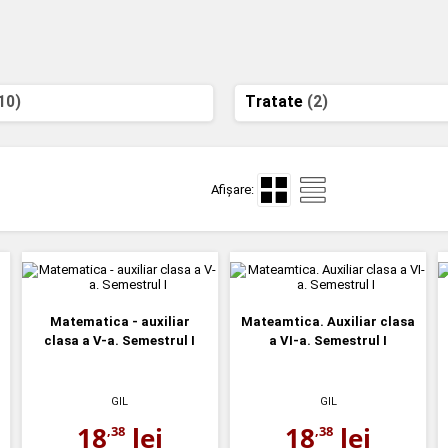
10)
Tratate
(2)
Afișare:
Matematica - auxiliar
Mateamtica. Auxiliar clasa
clasa a V-a. Semestrul I
a VI-a. Semestrul I
GIL
GIL
18
lei
18
lei
,38
,38