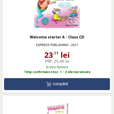
Welcome starter A - Class CD
EXPRESS PUBLISHING
- 2011
23
lei
,11
PRP:
25,40 lei
In stoc furnizor
Timp confirmare stoc: 1 - 2 zile lucratoare
cumpără