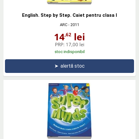
English. Step by Step. Caiet pentru clasa I
ARC
- 2011
14
lei
,62
PRP:
17,00 lei
stoc indisponibil
➤
alertă stoc