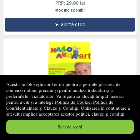
PRP:
29,00 lei
stoc indisponibil
➤
alertă stoc
Acest site folosește cookie-uri pentru a permite plasarea de
comenzi online, precum și pentru analiza traficului și a
preferințelor vizitatorilor. Vă rugăm să alocați timpul necesar
pentru a citi și a înțelege
Politica de Cookie
,
Politica de
Confidențialitate
și
Clauze și Condiții
. Utilizarea în continuare a
Hallo Anna. Limba Germana. Cartea elevului. Clasa a I-a -
site-ului implică acceptarea acestor politici, clauze și condiții.
auxiliar a fost avizat de Ministerul Educatiei Nationale
ART GRUP EDUCATIONAL
- 2018
Sunt de acord
33
lei
,45