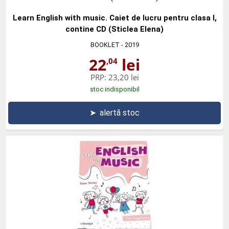
Learn English with music. Caiet de lucru pentru clasa I,
contine CD (Sticlea Elena)
BOOKLET
- 2019
22
lei
,04
PRP:
23,20 lei
stoc indisponibil
➤
alertă stoc