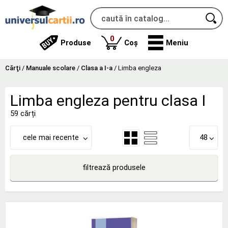
produse
0
Produse
Coș
Meniu
Cărţi
/
Manuale scolare
/
Clasa a I-a
/
Limba engleza
Limba engleza pentru clasa I
59 cărți
cele mai recente
48
filtrează produsele