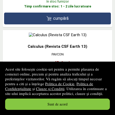
In stoc furnizor
Timp confirmare stoc: 1 - 2 zile lucratoare
cumpără
Calculus (Revista CSF Earth 13)
PAVCON
22
lei
,48
Acest site folosește cookie-uri pentru a permite plasarea de
PRP:
24,70 lei
comenzi online, precum și pentru analiza traficului și a
In stoc furnizor
preferințelor vizitatorilor. Vă rugăm să alocați timpul necesar
Timp confirmare stoc: 1 - 2 zile lucratoare
pentru a citi și a înțelege
Politica de Cookie
,
Politica de
Confidențialitate
și
Clauze și Condiții
. Utilizarea în continuare a
site-ului implică acceptarea acestor politici, clauze și condiții.
cumpără
Sunt de acord