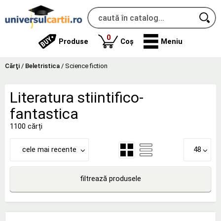
produse
0
Produse
Coș
Meniu
Cărţi
/
Beletristica
/
Science fiction
Literatura stiintifico-
fantastica
1100 cărți
cele mai recente
48
filtrează produsele