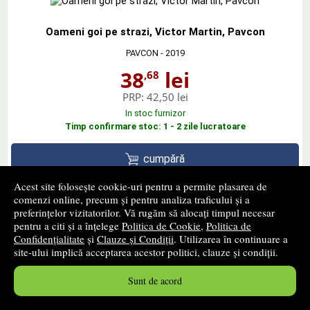
Oameni goi pe strazi, Victor Martin, Pavcon
PAVCON
- 2019
38
lei
,68
PRP:
42,50 lei
In stoc furnizor
Timp confirmare stoc: 1 - 2 zile lucratoare
cumpără
Acest site folosește cookie-uri pentru a permite plasarea de
comenzi online, precum și pentru analiza traficului și a
preferințelor vizitatorilor. Vă rugăm să alocați timpul necesar
pentru a citi și a înțelege
Politica de Cookie
,
Politica de
Lichidati-l pe Rommel!, Aurel Carasel, Pavcon
Confidențialitate
și
Clauze și Condiții
. Utilizarea în continuare a
site-ului implică acceptarea acestor politici, clauze și condiții.
PAVCON
- 2018
48
lei
,96
Sunt de acord
PRP:
53,80 lei