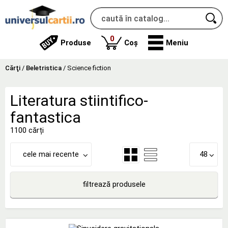
produse
0
Produse
Coș
Meniu
Cărţi
/
Beletristica
/
Science fiction
Literatura stiintifico-
fantastica
1100 cărți
cele mai recente
48
filtrează produsele