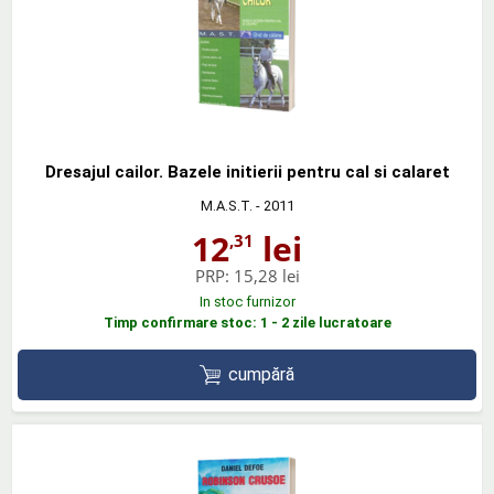
Dresajul cailor. Bazele initierii pentru cal si calaret
M.A.S.T.
- 2011
12
lei
,31
PRP:
15,28 lei
In stoc furnizor
Timp confirmare stoc: 1 - 2 zile lucratoare
cumpără