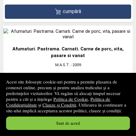
cumpără
Afumaturi. Pastrama. Carnati. Carne de porc, vita,
pasare si vanat
M.A.S.T.
- 2009
21
lei
,36
Acest site folosește cookie-uri pentru a permite plasarea de
PRP:
26,43 lei
comenzi online, precum și pentru analiza traficului și a
In stoc furnizor
preferințelor vizitatorilor. Vă rugăm să alocați timpul necesar
Timp confirmare stoc: 1 - 2 zile lucratoare
pentru a citi și a înțelege
Politica de Cookie
,
Politica de
Confidențialitate
și
Clauze și Condiții
. Utilizarea în continuare a
site-ului implică acceptarea acestor politici, clauze și condiții.
cumpără
Sunt de acord